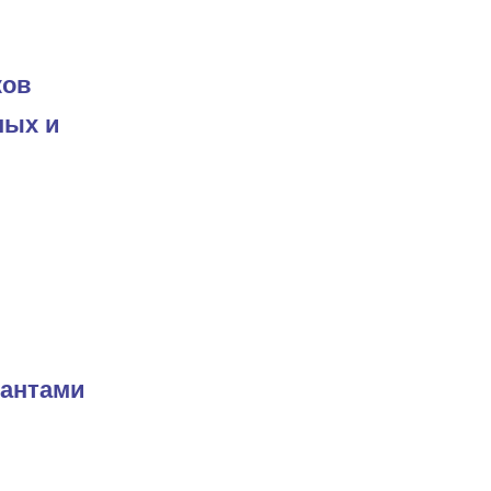
ков
ных и
иантами