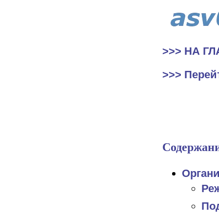
>>> НА Г
>>> Перей
Содержан
Органи
Ре
По