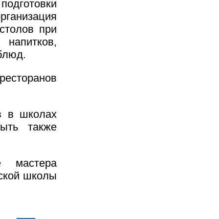
одготовки
рганизация
столов при
 напитков,
блюд.
ресторанов
в в школах
быть также
е мастера
вской школы