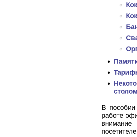
Ко
Ко
Ба
Св
Ор
Памятк
Тариф
Некото
столо
В пособии
работе офи
внимание
посетител