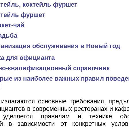
ктейль, коктейль фуршет
ктейль фуршет
нкет-чай
адьба
ганизация обслуживания в Новый год
а для официанта
но-квалификационный справочник
рые из наиболее важных правил поведе
м
 излагаются основные требования, предъ
циантов в современных ресторанах и каф
 уделяется правилам и технике обс
ей в зависимости от конкретных усло