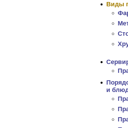
Виды п
Фа
Ме
Ст
Хру
Сервир
Пр
Порядо
и блю
Пр
Пра
Пр