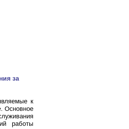
ния за
являемые к
е. Основное
луживания
вий работы