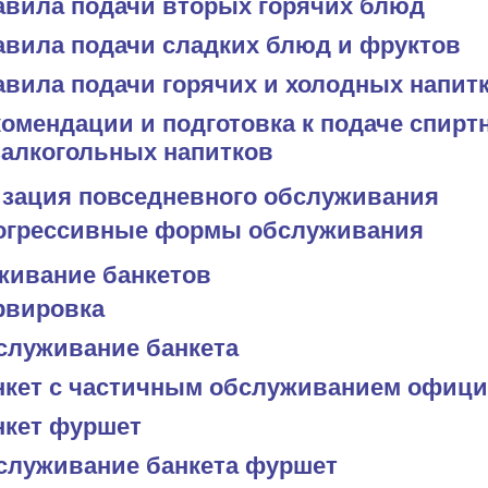
авила подачи вторых горячих блюд
авила подачи сладких блюд и фруктов
авила подачи горячих и холодных напит
омендации и подготовка к подаче спирт
залкогольных напитков
зация повседневного обслуживания
огрессивные формы обслуживания
живание банкетов
рвировка
служивание банкета
нкет с частичным обслуживанием офиц
нкет фуршет
служивание банкета фуршет