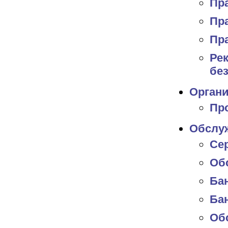
Пр
Пр
Пр
Рек
бе
Органи
Пр
Обслу
Се
Об
Ба
Ба
Об