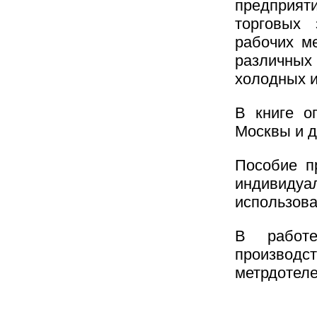
предприя
торговых 
рабочих м
различных
холодных и
В книге о
Москвы и д
Пособие п
индивидуа
использов
В работе
производст
метрдотеле