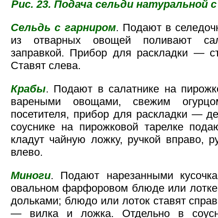
Рис. 23. Подача сельди натуральной 
Сельдь с гарниром
. Подают в селедочн
из отварных овощей поливают сал
заправкой. Прибор для раскладки — с
Ставят слева.
Крабы
. Подают в салатнике на пирожк
вареными овощами, свежим огурцо
посетителя, прибор для раскладки — д
соуснике на пирожковой тарелке пода
кладут чайную ложку, ручкой вправо, р
влево.
Миноги
. Подают нарезанными кусочк
овальном фарфоровом блюде или лотке
дольками; блюдо или лоток ставят справ
— вилка и ложка. Отдельно в соусн