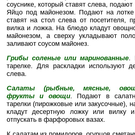
соуснике, который ставят слева, подают
Яйцо под майонезом. Подают на лотке
ставят на стол слева от посетителя, 
вилка и ложка. На блюдо кладут овощн
майонезом, а сверху укладывают поло
заливают соусом майонез.
Грибы соленые или маринованные
.
тарелке. Для раскладки используют д
слева.
Салаты (рыбные, мясные, овощ
фрукты и овощи
. Подают в салатн
тарелки (пирожковые или закусочные), н
кладут десертную ложку или вилку 
отпускать в фарфоровых вазах.
К салатам из помидоров, огурцов сметан