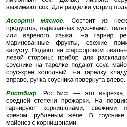
выжимают сок. Для разделки устриц под
Ассорти мясное
. Состоит из нес
продуктов, нарезанных кусочками: теля
или вареного языка. На гарнир ре
маринованные фрукты, свежие поми
капусту. Подают на фарфоровом овальн
левой стороны; прибор для расклад
соуснике на тарелке подают соус май
соус-хрен холодный. На тарелку клад
вправо, ручка соусника повернута влево.
Ростбиф
. Ростбиф — это вырезка,
средней степени прожарки. На порци
гарнируют корнишонами, свежими п
хреном, рубленым желе. В соуснике
майонез с корнишонами.