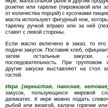
икре, малосольной рыбе и другим продук
розетке или тарелке (пирожковой или з
от количества порций) с кусочками пище
масла используют фигурный нож, котор
тарелку ручкой вправо или за ней (ле
ставят с левой стороны.
Если масло включено в заказ, то его
подачи закусок. Поставив хлеб, официант
затем остальные закуски, с
последовательность. При групповом
другие закуски выставляют на стол 
гостей.
Икра (зернистая, паюсная, кетовая
закусок, пользующихся мировой с
деликатес. К икре можно подать сливо
рыбой или визигой, калачи горячие или