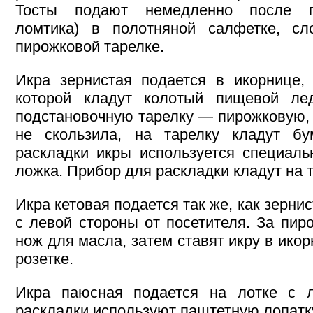
Тосты подают немедленно после пр
ломтика) в полотняной салфетке, сл
пирожковой тарелке.
Икра зернистая подается в икорнице,
которой кладут колотый пищевой ле
подстановочную тарелку — пирожковую, 
не скользила, на тарелку кладут б
раскладки икры используется специаль
ложка. Прибор для раскладки кладут на т
Икра кетовая подается так же, как зернис
с левой стороны от посетителя. За пир
нож для масла, затем ставят икру в ико
розетке.
Икра паюсная подается на лотке с л
раскладки используют паштетную лопатк