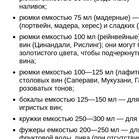
наливок;
рюмки емкостью 75 мл (мадерные) —
(портвейн, мадера, херес) и сладких 
рюмки емкостью 100 мл (рейнвейные
вин (Цинандали, Рислинг); они могут
золотистого цвета, чтобы подчеркнут
вина;
рюмки емкостью 100—125 мл (лафит
столовых вин (Саперави, Мукузани, Г
розоватых тонов;
бокалы емкостью 125—150 мл — для
игристых вин;
кружки емкостью 250—300 мл — для 
фужеры емкостью 200—250 мл — для
фруктовой воды, пива (при отсутствии