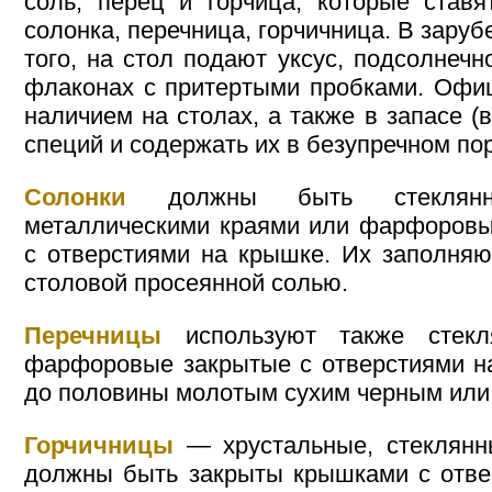
соль, перец и горчица, которые ставя
солонка, перечница, горчичница. В зару
того, на стол подают уксус, подсолнеч
флаконах с притертыми пробками. Офиц
наличием на столах, а также в запасе (
специй и содержать их в безупречном по
Солонки
должны быть стеклянн
металлическими краями или фарфоровы
с отверстиями на крышке. Их заполняю
столовой просеянной солью.
Перечницы
используют также стекл
фарфоровые закрытые с отверстиями н
до половины молотым сухим черным или
Горчичницы
— хрустальные, стеклян
должны быть закрыты крышками с отве