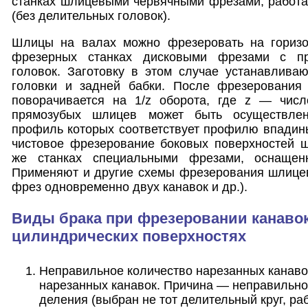
станках шлицевыми червячными фрезами, работа
(без делительных головок).
Шлицы на валах можно фрезеровать на горизо
фрезерных станках дисковыми фрезами с пр
головок. Заготовку в этом случае устанавлива
головки и задней бабки. После фрезерования 
поворачивается на 1/z оборота, где z — чис
прямозубых шлицев может быть осуществле
профиль которых соответствует профилю впадин
чистовое фрезерование боковых поверхностей ш
же станках специальными фрезами, оснащен
Применяют и другие схемы фрезерования шлицев
фрез одновременно двух канавок и др.).
Виды брака при фрезеровании канавок
цилиндрических поверхностях
Неправильное количество нарезанных канав
нарезанных канавок. Причина — неправильно
деления (выбран не тот делительный круг, ра