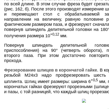
по всей длине. В этом случае фреза будет срезать
(рис. 162, б). После этого производят измерение 
и перемещают стол с обрабатываемой заг
направлении на величину, равную половине 
фактическим размером паза, и фрезеруют сначала 
повернув шпиндель делительной головки на 180°,
+0,12
получения размера 10
мм.
Повернув шпиндель делительной головк
приспособления) на 90° (четверть оборота), 
второго паза. При этом достаточно повторит
прохода.
Фрезерование шлицев в корончатой гайке
. В к
резьбой М24х3 надо профрезеровать шесть 
+0,5
шплинта. Шлиц имеет размеры: ширина 6
мм, 
корончатых гайках фрезеруют прорезными (шлицев
и пазы, с той разницей, что каждый шлиц прорезаю