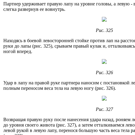
Партнер удерживает правую лапу на уровне головы, а левую - 
слегка развернув ее вовнутрь.
Рис. 325
Находясь в боевой левосторонней стойке против лап на расст
руки до лапы (рис. 325), срываем правый кулак и, отталкиваяс
ногой вперед.
Рис. 326
Удар в лапу на правой руке партнера наносим с постановкой ле
полным переносом веса тела на левую ногу (рис. 326).
Рис. 327
Возвращая правую руку после нанесения удара назад, роняем л
до уровня своего живота (рис. 327), а затем отталкиваемся лев
левой рукой в левую лапу, перенося большую часть веса тела р