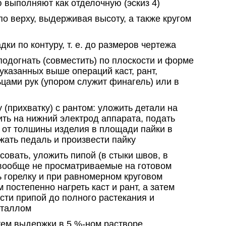
 выполняют как отделочную (эскиз 4)
 по верху, выдерживая высоту, а также кругом
дки по контуру, т. е. до размеров чертежа
 подогнать (совместить) по плоскости и форме
 указанных выше операций каст, рант,
цами рук (упором служит финагель) или в
 (прихватку) с рантом: уложить детали на
ть на нижний электрод аппарата, подать
 от толшины изделия в площади пайки в
ажать педаль и произвести пайку
совать, уложить пипой (в стыки швов, в
вообще не просматриваемые на готовом
ь горелку и при равномерном круговом
постепенно нагреть каст и рант, а затем
сти припой до полного растекания и
еталлом
тем выдержки в 5 %-ном растворе