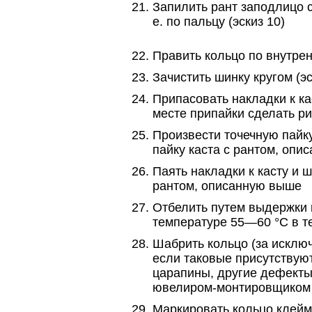
Запилить рант заподлицо с
е. по пальцу (эскиз 10)
Править кольцо по внутрен
Зачистить шинку кругом (эс
Припасовать накладки к ка
месте припайки сделать рис
Произвести точечную пайку
пайку каста с рантом, оп
Паять накладки к касту и ш
рантом, описанную выше
Отбелить путем выдержки 
температуре 55—60 °С в т
Шабрить кольцо (за исклю
если таковые присутствуют)
царапины, другие дефекты
ювелиром-монтировщиком
Маркировать кольцо клейм