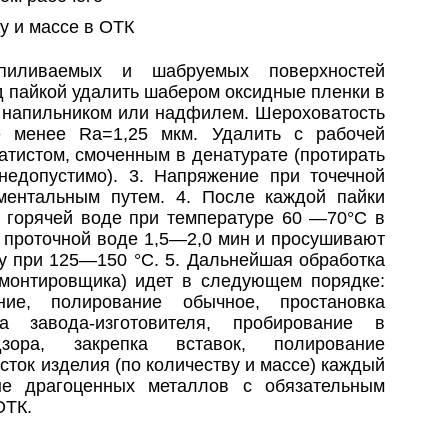
у и массе в ОТК
иливаемых и шабруемых поверхностей
д пайкой удалить шабером оксидные пленки в
ы напильником или надфилем. Шероховатость
е менее Rа=1,25 мкм. Удалить с рабочей
атистом, смоченным в денатурате (протирать
недопустимо). 3. Напряжение при точечной
ментальным путем. 4. После каждой пайки
 горячей воде при температуре 60 —70°С в
в проточной воде 1,5—2,0 мин и просушивают
 при 125—150 °С. 5. Дальнейшая обработка
 монтировщика) идет в следующем порядке:
ание, полирование обычное, простановка
ка завода-изготовителя, пробирование в
зора, закрепка вставок, полирование
асток изделия (по количеству и массе) каждый
ые драгоценных металлов с обязательным
ОТК.