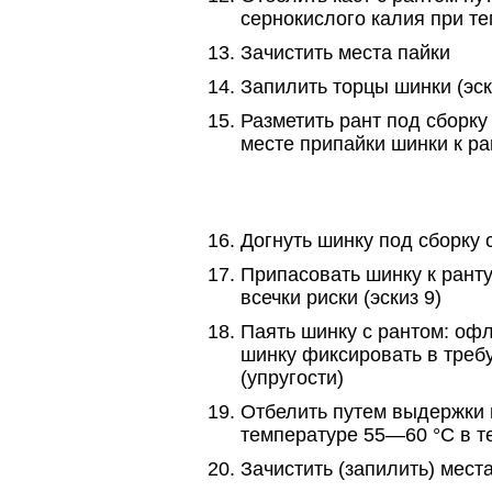
сернокислого калия при т
Зачистить места пайки
Запилить торцы шинки (эск
Разметить рант под сборку 
месте припайки шинки к ран
Догнуть шинку под сборку 
Припасовать шинку к ранту
всечки риски (эскиз 9)
Паять шинку с рантом: оф
шинку фиксировать в треб
(упругости)
Отбелить путем выдержки 
температуре 55—60 °С в т
Зачистить (запилить) мест