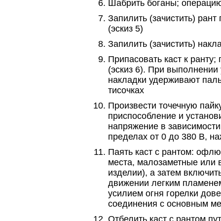
Шабрить боганы; операцию
Запилить (зачистить) рант
(эскиз 5)
Запилить (зачистить) накла
Припасовать каст к ранту;
(эскиз 6). При выполнении
накладки удерживают паль
тисочках
Произвести точечную пайку
приспособление и установи
напряжение в зависимости
пределах от 0 до 380 В, н
Паять каст с рантом: офлю
места, малозаметные или 
изделии), а затем включит
движении легким пламенем 
усилием огня горелки дове
соединения с основным м
Отбелить каст с рантом пу