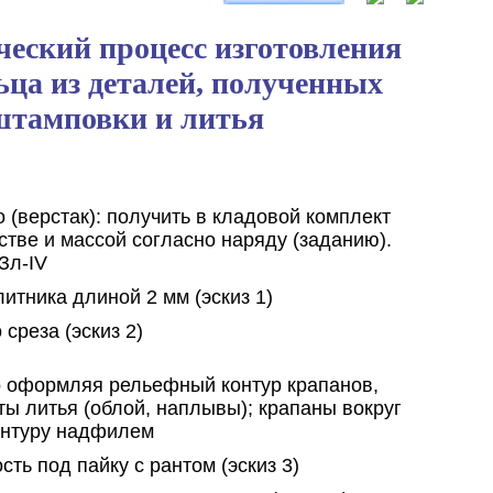
ческий процесс изготовления
ьца из деталей, полученных
штамповки и литья
 (верстак): получить в кладовой комплект
стве и массой согласно наряду (заданию).
Зл-IV
литника длиной 2 мм (эскиз 1)
 среза (эскиз 2)
ко оформляя рельефный контур крапанов,
ы литья (облой, наплывы); крапаны вокруг
онтуру надфилем
ть под пайку с рантом (эскиз 3)