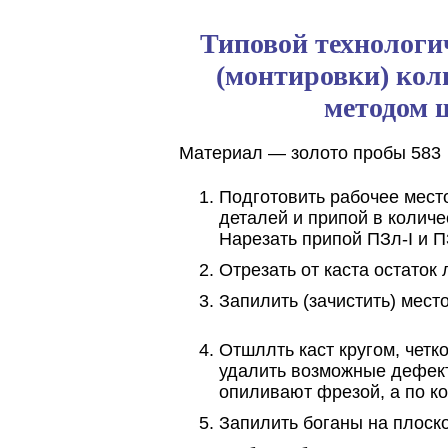
Типовой технологи
(монтировки) кол
методом 
Материал — золото пробы 583
Подготовить рабочее место
деталей и припой в количе
Нарезать припой ПЗл-I и П
Отрезать от каста остаток 
Запилить (зачистить) место
Отшллть каст кругом, чет
удалить возможные дефект
опиливают фрезой, а по к
Запилить боганы на плоскос