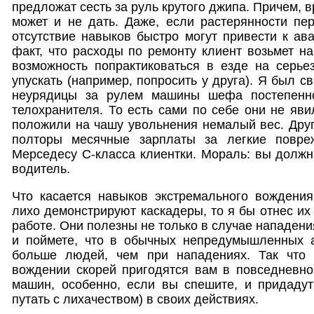
предложат сесть за руль крутого джипа. Причем, 
может и не дать. Даже, если растерянности пе
отсутствие навыков быстро могут привести к ав
факт, что расходы по ремонту клиент возьмет на
возможность попрактиковаться в езде на серье
упускать (например, попросить у друга). Я был св
неурядицы за рулем машины шефа постепенн
телохранителя. То есть сами по себе они не яви
положили на чашу увольнения немалый вес. Дру
полторы месячные зарплаты за легкие повре
Мерседесу С-класса клиентки. Мораль: вы должн
водитель.
Что касается навыков экстремального вождения
лихо демонстрируют каскадеры, то я бы отнес их
работе. Они полезны не только в случае нападения
и поймете, что в обычных непредумышленных а
больше людей, чем при нападениях. Так что 
вождении скорей пригодятся вам в повседневно
машин, особенно, если вы спешите, и придадут
путать с лихачеством) в своих действиях.