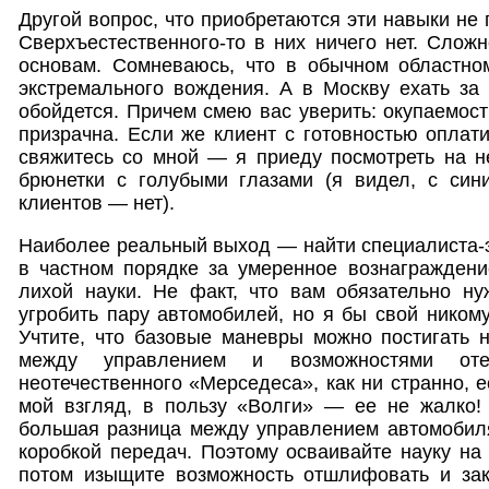
Другой вопрос, что приобретаются эти навыки не п
Сверхъестественного-то в них ничего нет. Сложн
основам. Сомневаюсь, что в обычном областно
экстремального вождения. А в Москву ехать за
обойдется. Причем смею вас уверить: окупаемост
призрачна. Если же клиент с готовностью оплати
свяжитесь со мной — я приеду посмотреть на н
брюнетки с голубыми глазами (я видел, с син
клиентов — нет).
Наиболее реальный выход — найти специалиста-эн
в частном порядке за умеренное вознаграждени
лихой науки. Не факт, что вам обязательно ну
угробить пару автомобилей, но я бы свой никому
Учтите, что базовые маневры можно постигать 
между управлением и возможностями оте
неотечественного «Мерседеса», как ни странно, е
мой взгляд, в пользу «Волги» — ее не жалко! 
большая разница между управлением автомобил
коробкой передач. Поэтому осваивайте науку на 
потом изыщите возможность отшлифовать и за