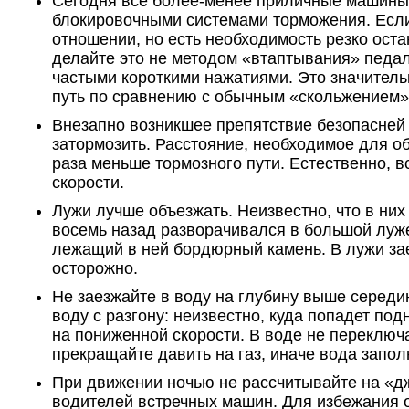
Сегодня все более-менее приличные машины
блокировочными системами торможения. Если
отношении, но есть необходимость резко ост
делайте это не методом «втаптывания» педал
частыми короткими нажатиями. Это значитель
путь по сравнению с обычным «скольжением»
Внезапно возникшее препятствие безопасней 
затормозить. Расстояние, необходимое для об
раза меньше тормозного пути. Естественно, вс
скорости.
Лужи лучше объезжать. Неизвестно, что в них 
восемь назад разворачивался в большой луж
лежащий в ней бордюрный камень. В лужи за
осторожно.
Не заезжайте в воду на глубину выше середи
воду с разгону: неизвестно, куда попадет под
на пониженной скорости. В воде не переключа
прекращайте давить на газ, иначе вода запол
При движении ночью не рассчитывайте на «д
водителей встречных машин. Для избежания 