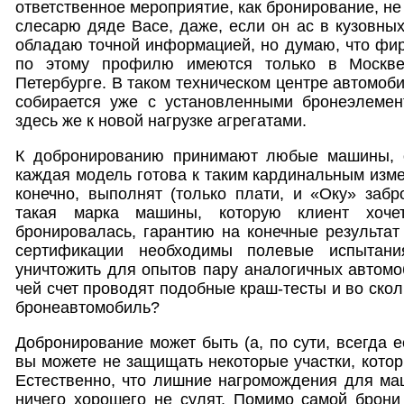
ответственное мероприятие, как бронирование, не
слесарю дяде Васе, даже, если он ас в кузовных
обладаю точной информацией, но думаю, что фи
по этому профилю имеются только в Москве
Петербурге. В таком техническом центре автомоб
собирается уже с установленными бронеэлеме
здесь же к новой нагрузке агрегатами.
К добронированию принимают любые машины, о
каждая модель готова к таким кардинальным изме
конечно, выполнят (только плати, и «Оку» забр
такая марка машины, которую клиент хоче
бронировалась, гарантию на конечные результат
сертификации необходимы полевые испытани
уничтожить для опытов пару аналогичных автомоб
чей счет проводят подобные краш-тесты и во ско
бронеавтомобиль?
Добронирование может быть (а, по сути, всегда е
вы можете не защищать некоторые участки, котор
Естественно, что лишние нагромождения для ма
ничего хорошего не сулят. Помимо самой брони