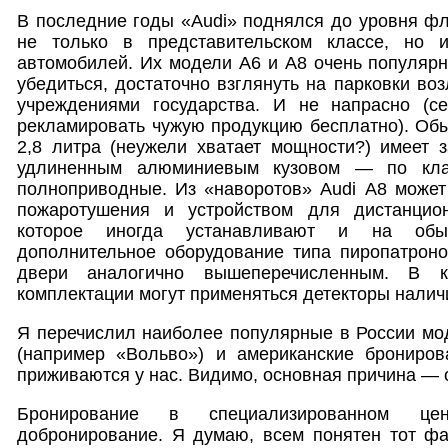
В последние годы «Audi» поднялся до уровня ф
не только в представительском классе, но 
автомобилей. Их модели А6 и А8 очень популярн
убедиться, достаточно взглянуть на парковки во
учреждениями государства. И не напрасно (с
рекламировать чужую продукцию бесплатно). Обы
2,8 литра (неужели хватает мощности?) имеет 
удлиненным алюминиевым кузовом — по кла
полноприводные. Из «наворотов» Audi А8 может
пожаротушения и устройством для дистанцион
которое иногда устанавливают и на об
дополнительное оборудование типа пиропатроно
двери аналогично вышеперечисленным. В ка
комплектации могут применяться детекторы наличи
Я перечислил наиболее популярные в России мо
(например «Вольво») и американские брониро
приживаются у нас. Видимо, основная причина — о
Бронирование в специализированном це
добронирование. Я думаю, всем понятен тот фак