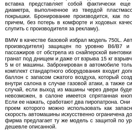
вставка представляет собой фактически ещ
диаметра, выполненное из твердой пластмас
покрышки. Бронирование производится, как по 
причем, без потерь в комфорте и ходовых каче
слупить с производителя за рекламу).
BMW в качестве базовой избрал модель 750L. Ав
производителя) защищен по уровню В6/В7 и 
пассажиров от обстрела из снайперской винтовки
гранат под днищем и даже от взрыва 15 кг взрыв
5 м от машины. Забронирован в автомобиле толь
комплект стандартного оборудования входит доп
баллон с запасом сжатого воздуха, который соз
внутри салона в случае газовой атаки, а также 
случай, если выход из машины через двери буде
невозможен, в салоне имеется спрятанная кноп
Если ее нажать, сработают два пиропатрона. Они 
проем которого можно использовать как запас
скорость автомашины искусственно ограничена до 2
фирма предлагает ту же модель с защитой по ур
дешевле описанной.