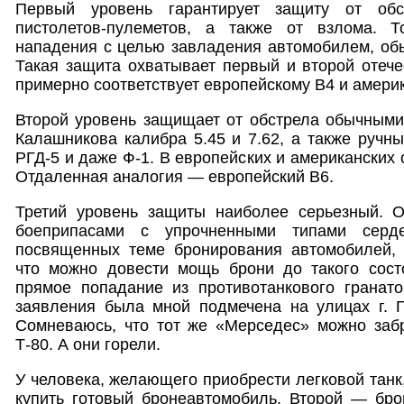
Первый уровень гарантирует защиту от обс
пистолетов-пулеметов, а также от взлома. Т
нападения с целью завладения автомобилем, обы
Такая защита охватывает первый и второй отеч
примерно соответствует европейскому В4 и америка
Второй уровень защищает от обстрела обычными
Калашникова калибра 5.45 и 7.62, а также ручны
РГД-5 и даже Ф-1. В европейских и американских 
Отдаленная аналогия — европейский В6.
Третий уровень защиты наиболее серьезный. 
боеприпасами с упрочненными типами серде
посвященных теме бронирования автомобилей, 
что можно довести мощь брони до такого сост
прямое попадание из противотанкового гранато
заявления была мной подмечена на улицах г. Г
Сомневаюсь, что тот же «Мерседес» можно забр
Т-80. А они горели.
У человека, желающего приобрести легковой танк
купить готовый бронеавтомобиль. Второй — бр