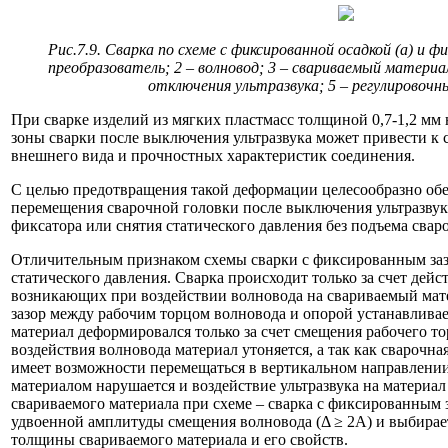
Рис.7.9. Сварка по схеме с фиксированной осадкой (а) и фи
преобразователь; 2 – волновод; 3 – свариваемый матери
отключения ультразвука; 5 – регулировочн
При сварке изделий из мягких пластмасс толщиной 0,7-1,2 м
зоны сварки после выключения ультразвука может привести 
внешнего вида и прочностных характеристик соединения.
С целью предотвращения такой деформации целесообразно об
перемещения сварочной головки после выключения ультразвука
фиксатора или снятия статического давления без подъема свар
Отличительным признаком схемы сварки с фиксированным зазо
статического давления. Сварка происходит только за счет дей
возникающих при воздействии волновода на свариваемый матер
зазор между рабочим торцом волновода и опорой устанавлива
материал деформировался только за счет смещения рабочего то
воздействия волновода материал утоняется, а так как сварочна
имеет возможности перемещаться в вертикальном направлении
материалом нарушается и воздействие ультразвука на материа
свариваемого материала при схеме – сварка с фиксированным 
удвоенной амплитуды смещения волновода (Δ ≥ 2А) и выбирае
толщины свариваемого материала и его свойств.