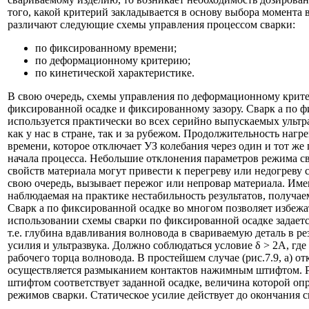
того, какой критерий закладывается в основу выбора момента
различают следующие схемы управления процессом сварки:
по фиксированному времени;
по деформационному критерию;
по кинетической характеристике.
В свою очередь, схемы управления по деформационному крите
фиксированной осадке и фиксированному зазору. Сварк а по 
используется практически во всех серийно выпускаемых ульт
как у нас в стране, так и за рубежом. Продолжительность нагр
времени, которое отключает УЗ колебания через один и тот ж
начала процесса. Небольшие отклонения параметров режима св
свойств материала могут привести к перегреву или недогреву с
свою очередь, вызывает пережог или непровар материала. Име
наблюдаемая на практике нестабильность результатов, получае
Сварк а по фиксированной осадке во многом позволяет избежа
использовании схемы сварки по фиксированной осадке задаетс
т.е. глубина вдавливания волновода в свариваемую деталь в ре
усилия и ультразвука. Должно соблюдаться условие δ > 2А, гд
рабочего торца волновода. В простейшем случае (рис.7.9, а) о
осуществляется размыканием контактов нажимным штифтом. Р
штифтом соответствует заданной осадке, величина которой опр
режимов сварки. Статическое усилие действует до окончания с