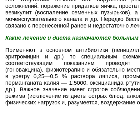
осложнений: поражение придатков яичка, простат
везикулит (воспаление семенных пузырьков), а
мочеиспускательного канала и др. Нередко бес
связано с перенесенной ранее и недостаточно леч
Какие лечение и диета назначаются больным
Применяют в основном антибиотики (пеницилли
эритромицин и др.) по специальным схема
соответствующим показаниям проводят 
(гоновакцина), физиотерапию и обязательно мест
в уретру 0,25—0,5 % раствора ляписа, промы
перманганата калия — 1:5000, оксицианида ртути
др.). Важное значение имеет строгое соблюден
режима (исключение из диеты острых блюд, алког
физических нагрузок и, разумеется, воздержание 