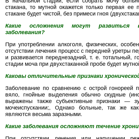
В начальной стадии, если собрать мочу больн
стакана, то мутной окажется только первая ее 
стакане будет чистой, без примеси гноя (двухстака
Какие осложнения могут развиться 
заболевания?
При употреблении алкоголя, физических, особен
отсутствии лечения процесс с передней уретры п
и развивается переднезадний, т. е. тотальный, г
стадии моча при двухстаканной пробе будет мутной
Каковы отличительные признаки хроническо
Заболевание по сравнению с острой гонореей п
вяло, гнойные выделения обычно скудные (ин
выражены также субъективные признаки — з
мочеиспускании;, Однако больные, так же ка
являются весьма заразными.
Какие заболевания осложняют течение хрони
При отсутствии лечения или нарушении ре