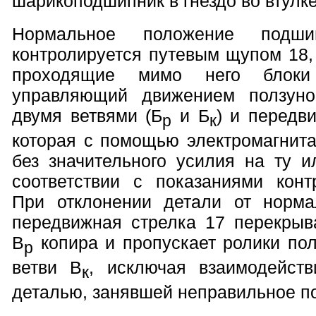
шарикоподшипник в гнездо во втулке
Нормальное положение подш
контролируется путевым щупом 18
проходящие мимо него блоки 
управляющий движением ползуно
двумя ветвями (Б
и Б
) и передв
р
к
которая с помощью электромагнит
без значительного усилия на ту и
соответствии с показаниями конт
При отклонении детали от норма
передвижная стрелка 17 перекрыв
В
копира и пропускает ролики пол
р
ветви В
, исключая взаимодейств
к
деталью, занявшей неправильное п