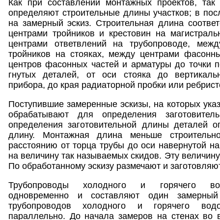
Как при составлении монтажных проектов, так
определяют строительные длины участков; в пос
на замерный эскиз. Строительная длина соотве
центрами тройников и крестовин на магистраль
центрами ответвлений на трубопроводе, межд
тройников на стояках, между центрами фасонны
центров фасонных частей и арматуры до точки 
гнутых деталей, от оси стояка до вертикаль
прибора, до края радиаторной пробки или ребрист
Поступившие замеренные эскизы, на которых ука
обрабатывают для определения заготовител
определения заготовительной длины деталей 
длину. Монтажная длина меньше строительн
расстоянию от торца трубы до оси навернутой на 
на величину так называемых скидов. Эту величин
По обработанному эскизу размечают и заготовляю
Трубопроводы холодного и горячего во
одновременно и составляют один замерный 
трубопроводов холодного и горячего водо
параллельно. До начала замеров на стенах во 