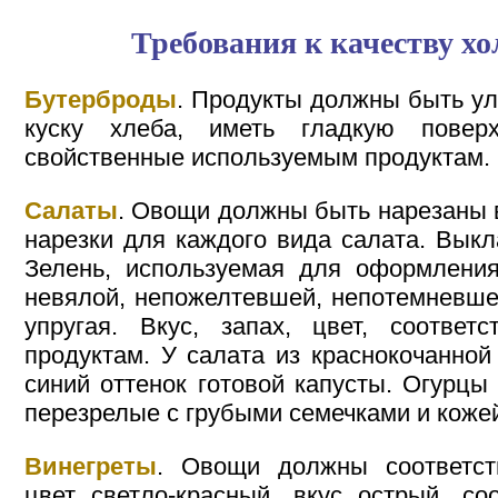
Требования к качеству х
Бутерброды
. Продукты должны быть у
куску хлеба, иметь гладкую поверх
свойственные используемым продуктам.
Салаты
. Овощи должны быть нарезаны 
нарезки для каждого вида салата. Вык
Зелень, используемая для оформления
невялой, непожелтевшей, непотемневше
упругая. Вкус, запах, цвет, соответ
продуктам. У салата из краснокочанной
синий оттенок готовой капусты. Огурцы
перезрелые с грубыми семечками и коже
Винегреты
. Овощи должны соответст
цвет светло-красный, вкус острый, с