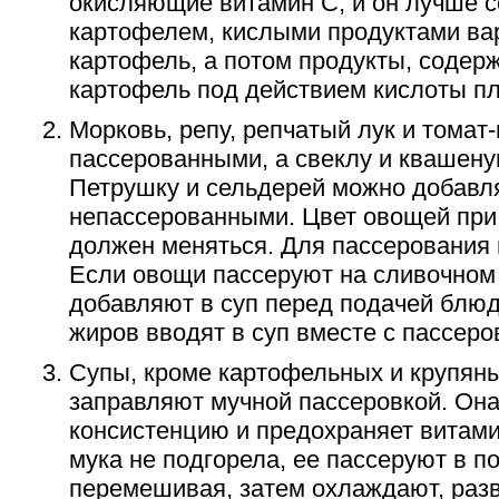
окисляющие витамин С, и он лучше с
картофелем, кислыми продуктами вар
картофель, а потом продукты, содерж
картофель под действием кислоты пл
Морковь, репу, репчатый лук и томат
пассерованными, а свеклу и квашену
Петрушку и сельдерей можно добавля
непассерованными. Цвет овощей при
должен меняться. Для пассерования 
Если овощи пассеруют на сливочном 
добавляют в суп перед подачей блю
жиров вводят в суп вместе с пассеро
Супы, кроме картофельных и крупян
заправляют мучной пассеровкой. Она
консистенцию и предохраняет витами
мука не подгорела, ее пассеруют в п
перемешивая, затем охлаждают, раз