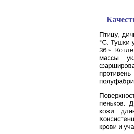
Качест
Птицу, дич
°С. Тушки 
36 ч. Котл
массы ук
фарширова
противен
полуфабрик
Поверхност
пеньков. 
кожи дли
Консистенц
крови и уч