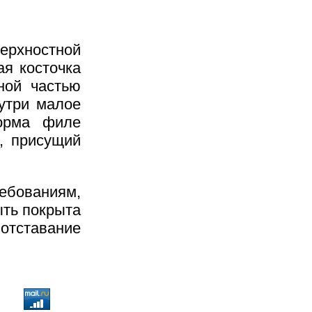
ерхностной
ая косточка
ной частью
нутри малое
орма филе
х, присущий
ебованиям,
ыть покрыта
 отставание