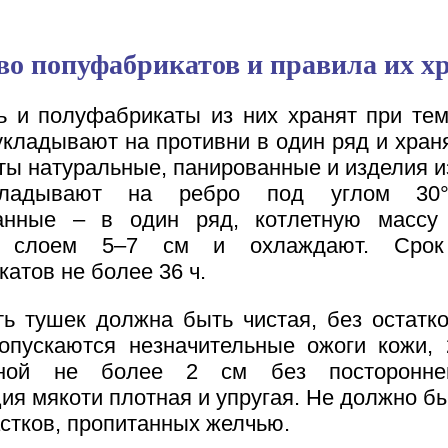
во попуфабрикатов и правила их х
ь и полуфабрикаты из них хранят при те
укладывают на противни в один ряд и хран
еты натуральные, панированные и изделия и
ладывают на ребро под углом 30°
нные – в один ряд, котлетную массу
ь слоем 5–7 см и охлаждают. Срок
атов не более 36 ч.
ь тушек должна быть чистая, без остатк
Допускаются незначительные ожоги кожи, 
ной не более 2 см без постороннег
ия мякоти плотная и упругая. Не должно бы
астков, пропитанных желчью.