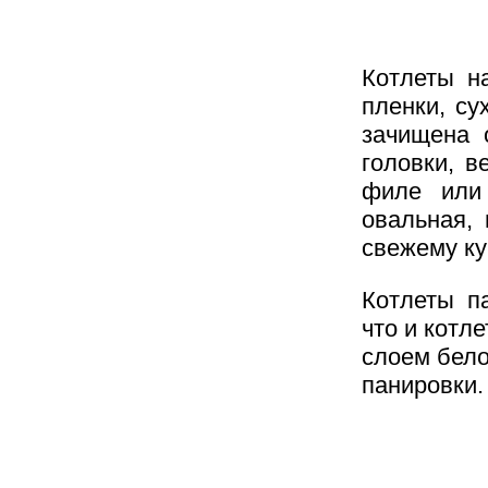
Котлеты н
пленки, су
зачищена 
головки, в
филе или
овальная, 
свежему ку
Котлеты п
что и котл
слоем бело
панировки.