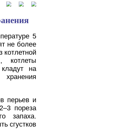
ранения
мпературе 5
ят не более
з котлетной
, котлеты
 кладут на
 хранения
ов перьев и
2–3 пореза
о запаха.
ть сгустков