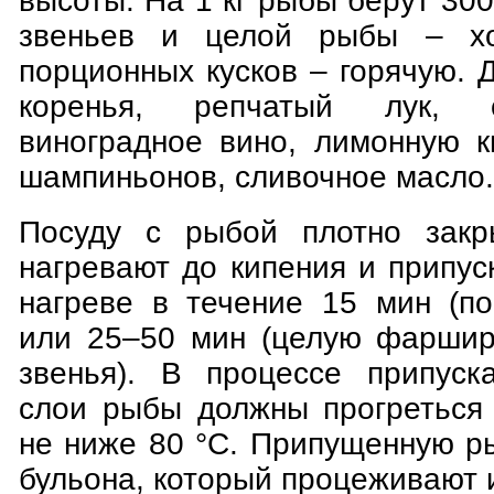
высоты. На 1 кг рыбы берут 300
звеньев и целой рыбы – хо
порционных кусков – горячую.
коренья, репчатый лук, 
виноградное вино, лимонную к
шампиньонов, сливочное масло.
Посуду с рыбой плотно закр
нагревают до кипения и припу
нагреве в течение 15 мин (по
или 25–50 мин (целую фаршир
звенья). В процессе припуск
слои рыбы должны прогреться
не ниже 80 °С. Припущенную р
бульона, который процеживают 