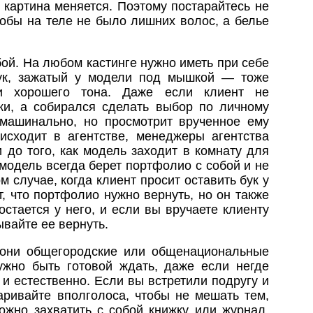
картина меняется. Поэтому постарайтесь не
тобы на теле не было лишних волос, а белье
бой. На любом кастинге нужно иметь при себе
Бук, зажатый у модели под мышкой — тоже
и хорошего тона. Даже если клиент не
ки, а собирался сделать выбор по личному
 машинально, но просмотрит врученное ему
оисходит в агентстве, менеджеры агентства
 до того, как модель заходит в комнату для
 модель всегда берет портфолио с собой и не
м случае, когда клиент просит оставить бук у
т, что портфолио нужно вернуть, но он также
остается у него, и если вы вручаете клиенту
ывайте ее вернуть.
и они общегородские или общенациональные
ужно быть готовой ждать, даже если негде
 и естественно. Если вы встретили подругу и
варивайте вполголоса, чтобы не мешать тем,
Можно захватить с собой книжку или журнал,