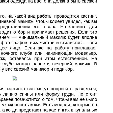
какая одежда на вас, она должна быть свежей
го, на какой вид работы проводится кастинг.
невной макияж, чтобы клиент увидел, как вы
представления его товара. На кастинге для
оводит отбор и принимает решения. Если это
менем — минимальный макияж будет вполне
я фотографов, визажистов и стилистов — они
щее лицо. Если же на работу приглашает
 ночного клуба или начинающий модельер,
яж, оставаясь при этом естественной. На
 клубе можно нанести вечерний макияж. В
 у вас свежий маникюр и педикюр.
я кастинга вас могут попросить раздеться,
ть линию спины или форму груди. Не стоит
аранее позаботится о том, чтобы вам не было
 ухоженность кожи. Есть модели, которые на
а когда предстают на кастингах в купальных