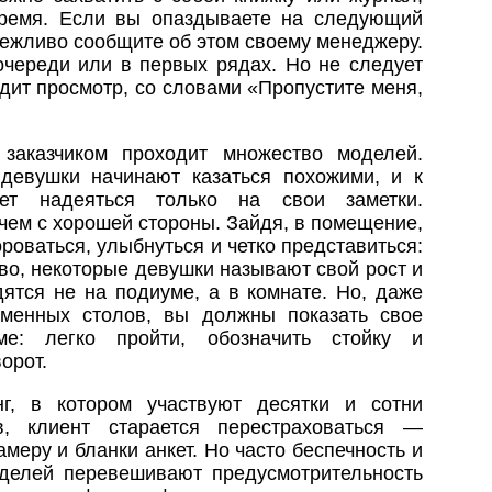
время. Если вы опаздываете на следующий
 вежливо сообщите об этом своему менеджеру.
очереди или в первых рядах. Но не следует
одит просмотр, со словами «Пропустите меня,
заказчиком проходит множество моделей.
 девушки начинают казаться похожими, и к
ет надеяться только на свои заметки.
чем с хорошей стороны. Зайдя, в помещение,
ороваться, улыбнуться и четко представиться:
во, некоторые девушки называют свой рост и
дятся не на подиуме, а в комнате. Но, даже
менных столов, вы должны показать свое
е: легко пройти, обозначить стойку и
орот.
нг, в котором участвуют десятки и сотни
в, клиент старается перестраховаться —
меру и бланки анкет. Но часто беспечность и
делей перевешивают предусмотрительность