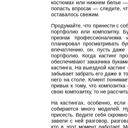
костюмах или нижнем белье — 
попасть впросак — следите, ч
оставалось свежим.
Продумайте, что принести с со
портфолио или композитку. 
признак профессионализма 
планировал просматривать бу
впечатлению, он, пусть даже
портфолио. Когда кастинг пр
обеспечивают заказчика буками
кастинга. На выездной кастинг
забывает забрать его даже в то
него на столе. Клиент понимае
привык к тому, что композитка 
свою композитку, то не рассчит
На кастингах, особенно, есл
собирается много моделей. Н
присесть. Ведите себя скромно
завели с ней разговор, разго
кто в этот момент работает. 