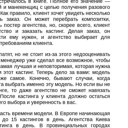
стречалось в книге. Полное его значение —
й и манекенщиц с целью получения разового
Как правило, клиент хочет увидеть несколько
ь заказ. Он может перебрать композитки,
 постер агентства, но, скорее всего, клиент
тство и заказать кастинг. Делая заказ, он
сти ему нужен, и агентство выбирает для
 требованиям клиента.
латят, но не стоит из-за этого недооценивать
и менеджер уже сделал все возможное, чтобы
 самая лучшая и неповторимая, которая нужна
 этот кастинг. Теперь дело за вами: модель
же самое. Конечно, бывают случаи, когда
та выбрать именно эту модель. Но если вы не
нге, то даже агентство не сможет навязать
. После кастинга у клиента должно остаться
го выбора и уверенность в вас.
часть времени модели. В Европе начинающая
до 15 кастингов в день. Агентства Киева
тинга в день. В провинциальных городах