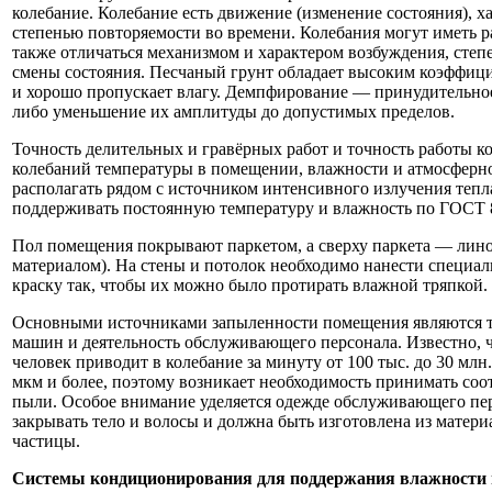
колебание. Колебание есть движение (изменение состояния), 
степенью повторяемости во времени. Колебания могут иметь 
также отличаться механизмом и характером возбуждения, сте
смены состояния. Песчаный грунт обладает высоким коэффиц
и хорошо пропускает влагу. Демпфирование — принудительно
либо уменьшение их амплитуды до допустимых пределов.
Точность делительных и гравёрных работ и точность работы к
колебаний температуры в помещении, влажности и атмосферно
располагать рядом с источником интенсивного излучения тепла 
поддерживать постоянную температуру и влажность по ГОСТ 
Пол помещения покрывают паркетом, а сверху паркета — ли
материалом). На стены и потолок необходимо нанести специа
краску так, чтобы их можно было протирать влажной тряпкой.
Основными источниками запыленности помещения являются т
машин и деятельность обслуживающего персонала. Известно, ч
человек приводит в колебание за минуту от 100 тыс. до 30 млн
мкм и более, поэтому возникает необходимость принимать соо
пыли. Особое внимание уделяется одежде обслуживающего пер
закрывать тело и волосы и должна быть изготовлена из матер
частицы.
Системы кондиционирования для поддержания влажности 