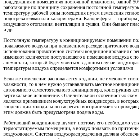
поддержания в помещениях постоянной влажности, равной 50
работающие по принципу сохранения постоянной температур
температуру рабочей зоны помещения путем изменения тепло
подогревателями или калориферами. Калориферы — приборы дл
воздушного отопления, вентиляции и сушки. Они бывают пла
и др.
Постоянную температуру в кондиционируемом помещении по
подаваемого воздуха при неизменном расходе приточного возд
использования прямоточной системы кондиционирования с ре
изменяют количество поступающего в помещение воздуха с 
анемостата, который будет являться в данном случае воздухор
температуры воздуха определяется комфортными условиями.
Если же помещение располагается в здании, не имеющем сис
влажности, то в нем нужно устанавливать местное кондицион
автономного самостоятельного кондиционера, конструкция ко
вертикальное исполнение. Отличительной особенностью схем
является применением кожухотрубных конденсоров, в которых
конденсации холодильного агрегата воспринимается проходяще
этим должна быть предусмотрена подача воды.
Работающий кондиционер шумит, поэтому его необходимо уст
термостатируемым помещении, а воздух подавать по приточ
воздуховодам. Система воздухораспределения должна обеспеч