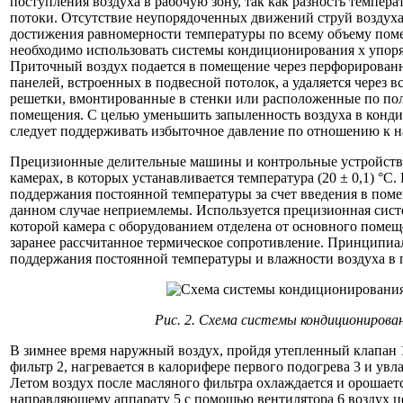
поступления воздуха в рабочую зону, так как разность темпе
потоки. Отсутствие неупорядоченных движений струй воздух
достижения равномерности температуры по всему объему пом
необходимо использовать системы кондиционирования х упор
Приточный воздух подается в помещение через перфорированн
панелей, встроенных в подвесной потолок, а удаляется через в
решетки, вмонтированные в стенки или расположенные по пол
помещения. С целью уменьшить запыленность воздуха в кон
следует поддерживать избыточное давление по отношению к н
Прецизионные делительные машины и контрольные устройств
камерах, в которых устанавливается температура (20 ± 0,1) °
поддержания постоянной температуры за счет введения в поме
данном случае неприемлемы. Используется прецизионная сист
которой камера с оборудованием отделена от основного пом
заранее рассчитанное термическое сопротивление. Принципиа
поддержания постоянной температуры и влажности воздуха в п
Рис. 2. Схема системы кондиционирован
В зимнее время наружный воздух, пройдя утепленный клапан
фильтр 2, нагревается в калорифере первого подогрева 3 и увл
Летом воздух после масляного фильтра охлаждается и орошаетс
направляющему аппарату 5 с помощью вентилятора 6 воздух 