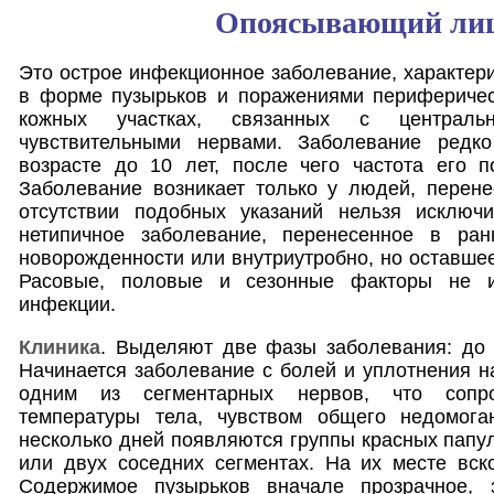
Опоясывающий ли
Это острое инфекционное заболевание, характе
в форме пузырьков и поражениями периферичес
кожных участках, связанных с централь
чувствительными нервами. Заболевание редко
возрасте до 10 лет, после чего частота его п
Заболевание возникает только у людей, перене
отсутствии подобных указаний нельзя исключ
нетипичное заболевание, перенесенное в ран
новорожденности или внутриутробно, но оставше
Расовые, половые и сезонные факторы не и
инфекции.
Клиника
. Выделяют две фазы заболевания: до 
Начинается заболевание с болей и уплотнения на
одним из сегментарных нервов, что сопр
температуры тела, чувством общего недомога
несколько дней появляются группы красных папу
или двух соседних сегментах. На их месте вск
Содержимое пузырьков вначале прозрачное, з