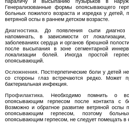
параличу и высыпанию пузырьков в наруж
Генерализованные формы опоясывающего герпе
больных пожилого возраста и изредка у детей,
ветряной оспы в раннем детском возрасте.
Диагностика
. До появления сыпи диагноз 
напоминать, в зависимости от локализации,
заболеваниях сердца и органов брюшной полости
после высыпания в зоне сегментарной иннерв
локализации болей. Иногда простой герпе
опоясывающий.
Осложнения
. Постгерпетические боли у детей н
со стороны глаз встречаются редко. Может п
бактериальная инфекция.
Профилактика
. Необходимо помнить о воз
опоясывающим герпесом после контакта с б
Возможно и обратное развитие ветряной оспы п
опоясывающим герпесом, поэтому больн
опоясывающим герпесом, не следует помещать в 