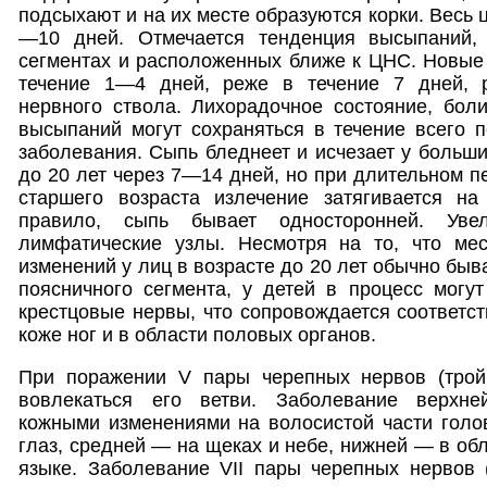
подсыхают и на их месте образуются корки. Весь 
—10 дней. Отмечается тенденция высыпаний,
сегментах и расположенных ближе к ЦНС. Новые
течение 1—4 дней, реже в течение 7 дней, р
нервного ствола. Лихорадочное состояние, бол
высыпаний могут сохраняться в течение всего 
заболевания. Сыпь бледнеет и исчезает у больши
до 20 лет через 7—14 дней, но при длительном п
старшего возраста излечение затягивается н
правило, сыпь бывает односторонней. Увел
лимфатические узлы. Несмотря на то, что ме
изменений у лиц в возрасте до 20 лет обычно бывает
поясничного сегмента, у детей в процесс могу
крестцовые нервы, что сопровождается соответ
коже ног и в области половых органов.
При поражении V пары черепных нервов (трой
вовлекаться его ветви. Заболевание верхне
кожными изменениями на волосистой части голов
глаз, средней — на щеках и небе, нижней — в об
языке. Заболевание VII пары черепных нервов 