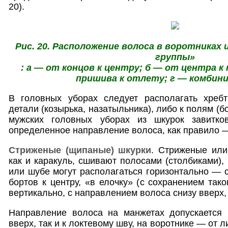
20).
Рис. 20. Расположение волоса в воротниках
группы»
: а — от концов к центру; б — от центра к
пришива к отлету; г — комбини
В головных уборах следует располагать хреб
детали (козырька, назатыльника), либо к полям (б
мужских головных уборах из шкурок завитко
определенное направление волоса, как правило 
Стриженые (щипаные) шкурки
. Стриженые или
как и каракуль, сшивают полосами (столбиками),
или шубе могут располагаться горизонтально — 
бортов к центру, «в елочку» (с сохранением так
вертикально, с направлением волоса снизу вверх, т
Направление волоса на манжетах допускается 
вверх, так и к локтевому шву, на воротнике — от 