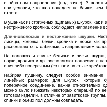
в обратном направлении (под зачес). В воротни
при условии, что шов попадает не ближе, чем 
отлета.
В ушанках из стриженых (щипаных) шкурок, как и в
нестриженого кролика, соблюдают направление во
Длинноволосые и нестриженые шкурки
. Нес
лисицы, колонка, белки, кролика и норки как п
располагаются столбиками, с направлением волос
На полочках и спинке беличьи и лисьи шкурки,
норки, кролика и др. располагают полосами с на
вниз либо поперечным (со швом на стыке хребтово
Набирая пушнину, следует особое внимание 
линейных размеров: для шкурок, которые б
поперечное соединение, важна относительно о
можно было избежать некоторых операций по е
готовом изделии, в отличие от завитковой группы
спинки и обеих пол должны совпадать.