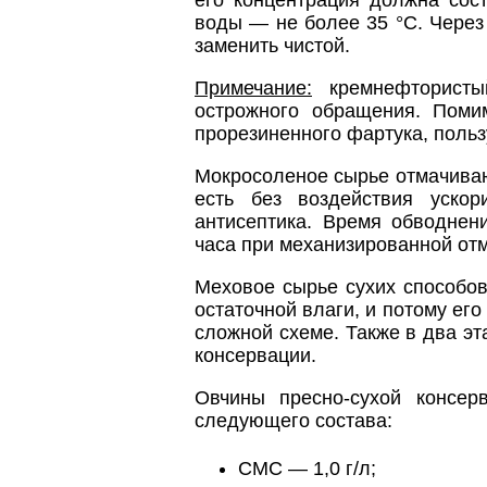
воды — не более 35 °С. Через 
заменить чистой.
Примечание:
кремнефтористый
острожного обращения. Поми
прорезиненного фартука, поль
Мокросоленое сырье отмачивают
есть без воздействия уско
антисептика. Время обводне
часа при механизированной отм
Меховое сырье сухих способо
остаточной влаги, и потому его
сложной схеме. Также в два э
консервации.
Овчины пресно-сухой консер
следующего состава:
СМС — 1,0 г/л;