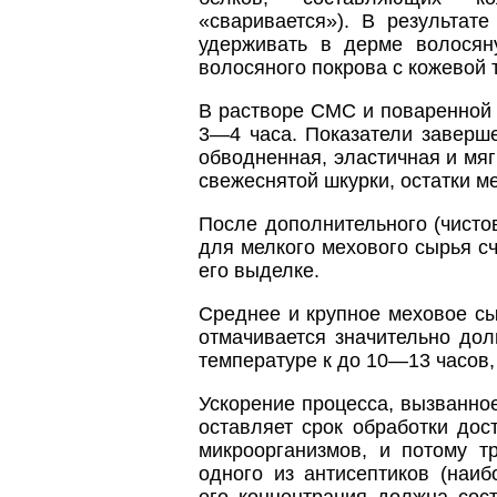
«сваривается»). В результат
удерживать в дерме волосян
волосяного покрова с кожевой 
В растворе СМС и поваренной
3—4 часа. Показатели заверш
обводненная, эластичная и мя
свежеснятой шкурки, остатки м
После дополнительного (чисто
для мелкого мехового сырья с
его выделке.
Среднее и крупное меховое сы
отмачивается значительно до
температуре к до 10—13 часов
Ускорение процесса, вызванно
оставляет срок обработки до
микроорганизмов, и потому т
одного из антисептиков (наи
его концентрация должна сост