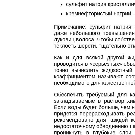
сульфит натрия кристаллич
кремнефтористый натрий — 
Примечание:
сульфит натрия о
даже небольшого превышения 
луковиц волоса. Чтобы собстве
теклость шерсти, тщательно от
Как и для всякой другой жи
проводится в «серьезных» объе
точно вычислить жидкостны
коэффициентом называют соо
необходимого для качественной
Обеспечить требуемый для к
закладываемые в раствор хим
Если воды будет больше, чем н
придется перерасходывать реа
рекомендовано для каждой ко
недостаточному обводнению шк
проникнуть в глубокие слои