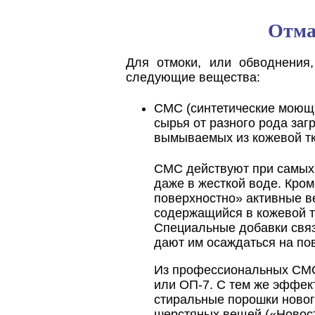
Отма
Для отмоки, или обводнения
следующие вещества:
СМС (синтетические моющ
сырья от разного рода заг
вымываемых из кожевой тк
СМС действуют при самых 
даже в жесткой воде. Кром
поверхностно» активные в
содержащийся в кожевой т
Специальные добавки свя
дают им осаждаться на по
Из профессиональных СМС
или ОП-7. С тем же эффек
стиральные порошки новог
шерстяных вещей («Новость»