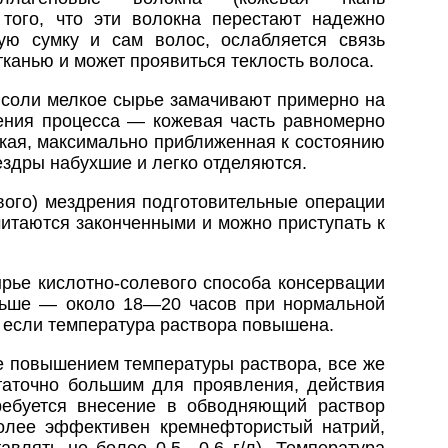
е того, что эти волокна перестают надежно
ую сумку и сам волос, ослабляется связь
тканью и может проявиться теклость волоса.
 соли мелкое cырье замачивают примерно на
ения процесса — кожевая часть равномерно
гкая, максимально приближенная к состоянию
ездры набухшие и легко отделяются.
вого) мездрения подготовительные операции
читаются законченными и можно приступать к
рье кислотно-солевого способа консервации
льше — около 18—20 часов при нормальной
, если температура раствора повышена.
е повышением температуры раствора, все же
статочно большим для проявления, действия
ребуется внесение в обводняющий раствор
более эффективен кремнефтористый натрий,
авлять не более 0,5—0,6 г/л). Температура