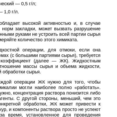
еский — 0,5 г/л;
1,0 г/л.
бладает высокой активностью и, в случае
норм закладки, может вызвать разрушение
нными руками не устроить всей партии сырья
меряйте количество этого химиката.
дкостной операции, для отмоки, если она
мах (с большими партиями сырья), требуется
й коэффициент (далее — ЖК). Жидкостным
тношение массы сырья и объема жидкости,
 обработки сырья.
аждой операции ЖК нужно для того, чтобы
икалии могли наиболее полно «работать».
ужно, концентрация раствора понизится либо
генты. С другой стороны, меньший, чем это
нкретной обработки, ЖК может привести к
ур, и компоненты раствора просто не успеют
 за время, установленное для проведения