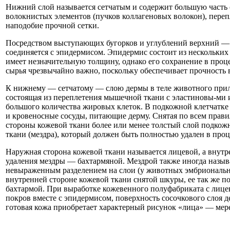
Нижний слой называется сетчатым и содержит большую часть
волокнистых элементов (пучков коллагеновых волокон), пере
наподобие прочной сетки.
Посредством выступающих бугорков и углублений верхний —
соединяется с эпидермисом. Эпидермис состоит из нескольких
имеет незначительную толщину, однако его сохранение в проц
сырья чрезвычайно важно, поскольку обеспечивает прочность 
К нижнему — сетчатому — слою дермы в теле животного приле
состоящая из переплетения мышечной ткани с эластиновы-ми
большого количества жировых клеток. В подкожной клетчатке
и кровеносные сосуды, питающие дерму. Снятая по всем прав
стороны кожевой ткани более или менее толстый слой подкож
ткани (мездра), который должен быть полностью удален в проц
Наружная сторона кожевой ткани называется лицевой, а внут
удаления мездры — бахтармяной. Мездрой также иногда назыв
невыраженным разделением на слои (у животных эмбрионально
внутренней стороне кожевой ткани снятой шкуры, ее так же п
бахтармой. При выработке кожевенного полуфабриката с лице
покров вместе с эпидермисом, поверхность сосочкового слоя д
готовая кожа приобретает характерный рисунок «лица» — мер