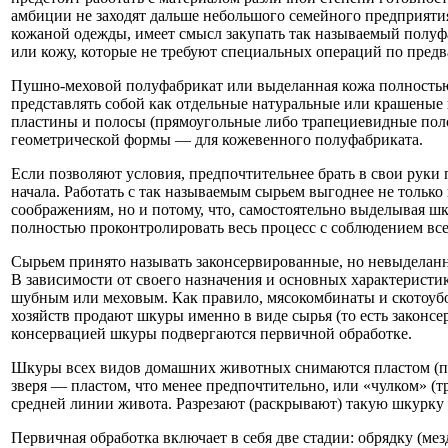
амбиции не заходят дальше небольшого семейного предприяти
кожаной одежды, имеет смысл закупать так называемый пол
или кожу, которые не требуют специальных операций по предв
Пушно-меховой полуфабрикат или выделанная кожа полностью
представлять собой как отдельные натуральные или крашеные 
пластины и полосы (прямоугольные либо трапециевидные пол
геометрической формы — для кожевенного полуфабриката.
Если позволяют условия, предпочтительнее брать в свои руки 
начала. Работать с так называемым сырьем выгоднее не тольк
соображениям, но и потому, что, самостоятельно выделывая ш
полностью проконтролировать весь процесс с соблюдением вс
Сырьем принято называть законсервированные, но невыдела
В зависимости от своего назначения и основных характеристи
шубным или меховым. Как правило, мясокомбинаты и скотоу
хозяйств продают шкуры именно в виде сырья (то есть законс
консервацией шкуры подвергаются первичной обработке.
Шкуры всех видов домашних животных снимаются пластом (п
зверя — пластом, что менее предпочтительно, или «чулком» (тру
средней линии живота. Разрезают (раскрывают) такую шкурку 
Первичная обработка включает в себя две стадии: обрядку (ме