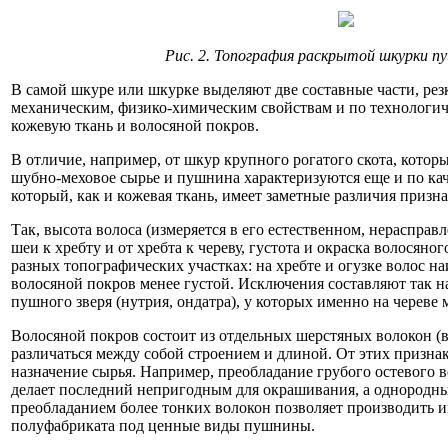
Рис. 2. Топография раскрытой шкурки пу
В самой шкуре или шкурке выделяют две составные части, рез
механическим, физико-химическим свойствам и по технологи
кожевую ткань и волосяной покров.
В отличие, например, от шкур крупного рогатого скота, котор
шубно-меховое сырье и пушнина характеризуются еще и по кач
который, как и кожевая ткань, имеет заметные различия призн
Так, высота волоса (измеряется в его естественном, нерасправ
шеи к хребту и от хребта к череву, густота и окраска волосяно
разных топографических участках: на хребте и огузке волос на
волосяной покров менее густой. Исключения составляют так
пушного зверя (нутрия, ондатра), у которых именно на череве 
Волосяной покров состоит из отдельных шерстяных волокон (в
различаться между собой строением и длиной. От этих признак
назначение сырья. Например, преобладание грубого остевого 
делает последний непригодным для окрашивания, а однородны
преобладанием более тонких волокон позволяет производить 
полуфабриката под ценные виды пушнины.