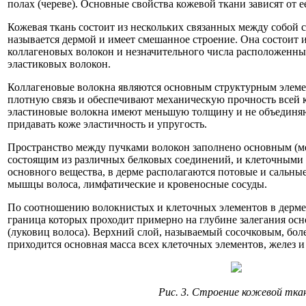
полах (череве). Основные свойства кожевой ткани зависят от е
Кожевая ткань состоит из нескольких связанных между собой 
называется дермой и имеет смешанное строение. Она состоит 
коллагеновых волокон и незначительного числа расположенн
эластиковых волокон.
Коллагеновые волокна являются основным структурным элеме
плотную связь и обеспечивают механическую прочность всей 
эластиновые волокна имеют меньшую толщину и не объединяю
придавать коже эластичность и упругость.
Пространство между пучками волокон заполнено основным (
состоящим из различных белковых соединений, и клеточными 
основного вещества, в дерме располагаются потовые и сальны
мышцы волоса, лимфатические и кровеносные сосуды.
По соотношению волокнистых и клеточных элементов в дерме в
граница которых проходит примерно на глубине залегания ос
(луковиц волоса). Верхний слой, называемый сосочковым, бол
приходится основная масса всех клеточных элементов, желез и
Рис. 3. Строение кожевой тка