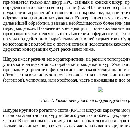
применяется только для шкур КРС, свиных и конских шкур, п
определенного способа консервации (см. «Правила консерваци
в удалении загрязнений с волосяного покрова шкуры, очистке 
обрезке некондиционных участков. Консервация шкур, то есть
дальнейшей обработки, вызвана необходимостью более или ме
перед выделкой. Назначение консервации — обезвоживание шку
прекращается жизнедеятельность бактерий и ферментивные п
шкуры под действием вырабатываемых в ней ферментов). Суще
консервации; подробнее о достоинствах и недостатках каждого
дефектах консервации будет рассказано ниже.
Шкура имеет различные характеристики на разных топографич
учитывать на всех этапах обработки и выделки шкур. Участк
признакам (строение и физические свойства кожевой ткани и т
обозначения в зависимости от расположения на теле животного 
(загривок), чепрачная, или хребтовая, часть с входящим в нее 
Рис. 1. Различные участки шкуры крупного 
Шкуры крупного рогатого скота (КРС) и шкурки каракуля могу
с головы животного шкуру лОбного участка и обеих щек, одна
части). В остальном названия участков практически совпадают
только на свиных шкурах чепрачная часть называется крупоном 