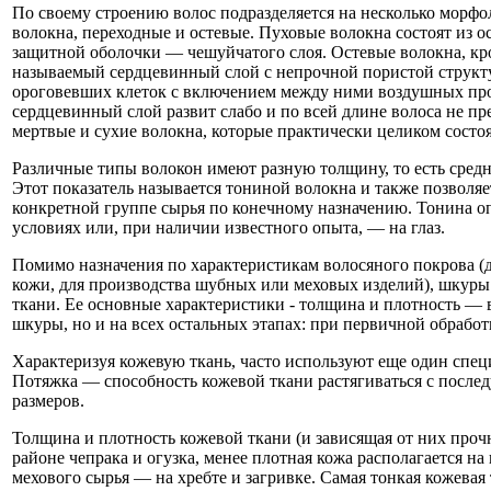
По своему строению волос подразделяется на несколько морфо
волокна, переходные и остевые. Пуховые волокна состоят из о
защитной оболочки — чешуйчатого слоя. Остевые волокна, кро
называемый сердцевинный слой с непрочной пористой структу
ороговевших клеток с включением между ними воздушных про
сердцевинный слой развит слабо и по всей длине волоса не п
мертвые и сухие волокна, которые практически целиком состоя
Различные типы волокон имеют разную толщину, то есть средн
Этот показатель называется тониной волокна и также позволя
конкретной группе сырья по конечному назначению. Тонина о
условиях или, при наличии известного опыта, — на глаз.
Помимо назначения по характеристикам волосяного покрова (д
кожи, для производства шубных или меховых изделий), шкуры
ткани. Ее основные характеристики - толщина и плотность — 
шкуры, но и на всех остальных этапах: при первичной обработк
Характеризуя кожевую ткань, часто используют еще один спе
Потяжка — способность кожевой ткани растягиваться с посл
размеров.
Толщина и плотность кожевой ткани (и зависящая от них проч
районе чепрака и огузка, менее плотная кожа располагается н
мехового сырья — на хребте и загривке. Самая тонкая кожевая