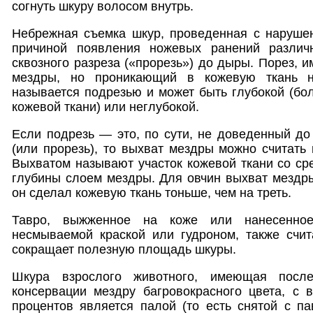
согнуть шкуру волосом внутрь.
Небрежная съемка шкур, проведенная с нарушен
причиной появления ножевых ранений различн
сквозного разреза («прорезь») до дыры. Порез, 
мездры, но проникающий в кожевую ткань н
называется подрезью и может быть глубокой (бо
кожевой ткани) или неглубокой.
Если подрезь — это, по сути, не доведенный до 
(или прорезь), то выхват мездры можно считать
Выхватом называют участок кожевой ткани со с
глубины слоем мездры. Для овчин выхват мездры
он сделал кожевую ткань тоньше, чем на треть.
Тавро, выжженное на коже или нанесенно
несмываемой краской или гудроном, также счит
сокращает полезную площадь шкуры.
Шкура взрослого животного, имеющая после
консервации мездру багровокрасного цвета, с 
процентов является палой (то есть снятой с па