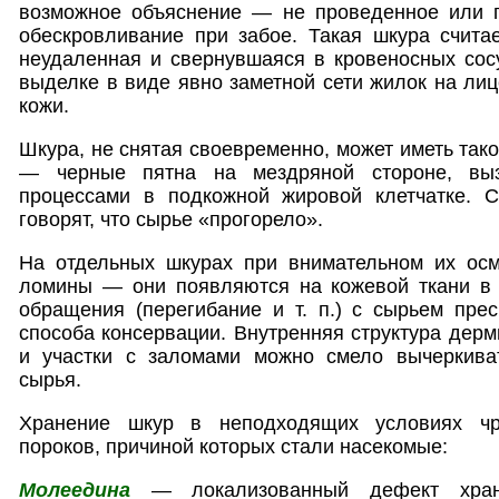
возможное объяснение — не проведенное или 
обескровливание при забое. Такая шкура считае
неудаленная и свернувшаяся в кровеносных сос
выделке в виде явно заметной сети жилок на лиц
кожи.
Шкура, не снятая своевременно, может иметь тако
— черные пятна на мездряной стороне, выз
процессами в подкожной жировой клетчатке. С
говорят, что сырье «прогорело».
На отдельных шкурах при внимательном их осм
ломины — они появляются на кожевой ткани в р
обращения (перегибание и т. п.) с сырьем прес
способа консервации. Внутренняя структура дерм
и участки с заломами можно смело вычеркива
сырья.
Хранение шкур в неподходящих условиях чр
пороков, причиной которых стали насекомые:
Молеедина
— локализованный дефект хране