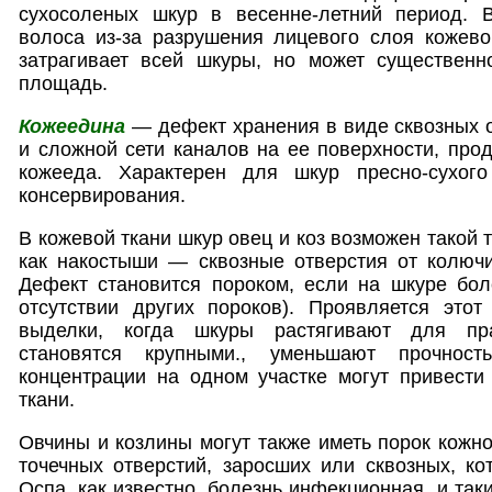
сухосоленых шкур в весенне-летний период. 
волоса из-за разрушения лицевого слоя кожево
затрагивает всей шкуры, но может существенн
площадь.
Кожеедина
— дефект хранения в виде сквозных о
и сложной сети каналов на ее поверхности, про
кожееда. Характерен для шкур пресно-сухого
консервирования.
В кожевой ткани шкур овец и коз возможен такой
как накостыши — сквозные отверстия от колючи
Дефект становится пороком, если на шкуре бол
отсутствии других пороков). Проявляется этот
выделки, когда шкуры растягивают для пра
становятся крупными., уменьшают прочност
концентрации на одном участке могут привести
ткани.
Овчины и козлины могут также иметь порок кожно
точечных отверстий, заросших или сквозных, к
Оспа, как известно, болезнь инфекционная, и та