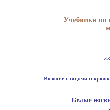
Учебники по
н
>>
Вязание спицами и крюч
Белые носк