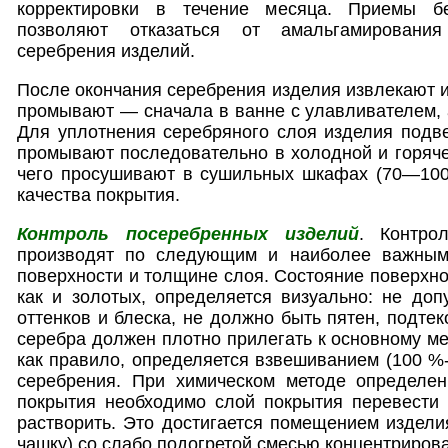
корректировки в течение месяца. Приемы бе
позволяют отказаться от амальгамирования
серебрения изделий.
После окончания серебрения изделия извлекают и
промывают — сначала в ванне с улавливателем, а
Для уплотнения серебряного слоя изделия подв
промывают последовательно в холодной и горяче
чего просушивают в сушильных шкафах (70—100 
качества покрытия.
Контроль посеребренных изделий
. Контро
производят по следующим и наиболее важным 
поверхности и толщине слоя. Состояние поверхно
как и золотых, определяется визуально: не доп
оттенков и блеска, не должно быть пятен, подтек
серебра должен плотно прилегать к основному ме
как правило, определяется взвешиванием (100 %-
серебрения. При химическом методе определе
покрытия необходимо слой покрытия перевести в
растворить. Это достигается помещением издел
чашку) со слабо подогретой смесью концентрирова