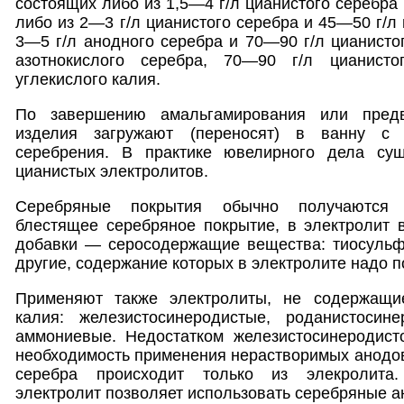
состоящих либо из 1,5—4 г/л цианистого серебра и
либо из 2—3 г/л цианистого серебра и 45—50 г/л 
3—5 г/л анодного серебра и 70—90 г/л цианистог
азотнокислого серебра, 70—90 г/л цианист
углекислого калия.
По завершению амальгамирования или предв
изделия загружают (переносят) в ванну с 
серебрения. В практике ювелирного дела сущ
цианистых электролитов.
Серебряные покрытия обычно получаются 
блестящее серебряное покрытие, в электролит 
добавки — серосодержащие вещества: тиосульфа
другие, содержание которых в электролите надо п
Применяют также электролиты, не содержащие
калия: железистосинеродистые, роданистосин
аммониевые. Недостатком железистосинеродисто
необходимость применения нерастворимых анодов
серебра происходит только из элекролита.
электролит позволяет использовать серебряные а