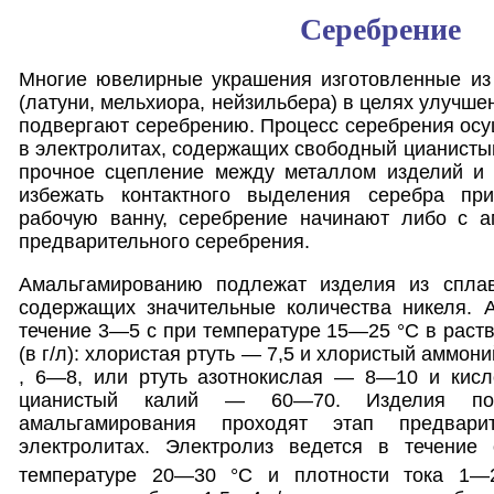
Серебрение
Многие ювелирные украшения изготовленные из
(латуни, мельхиора, нейзильбера) в целях улучше
подвергают серебрению. Процесс серебрения осущ
в электролитах, содержащих свободный цианистый
прочное сцепление между металлом изделий и
избежать контактного выделения серебра пр
рабочую ванну, серебрение начинают либо с а
предварительного серебрения.
Амальгамированию подлежат изделия из спла
содержащих значительные количества никеля. 
течение 3—5 с при температуре 15—25 °С в раст
(в г/л): хлористая ртуть — 7,5 и хлористый аммон
, 6—8, или ртуть азотнокислая — 8—10 и кис
цианистый калий — 60—70. Изделия пос
амальгамирования проходят этап предвари
электролитах. Электролиз ведется в течени
температуре 20—30 °С и плотности тока 1—