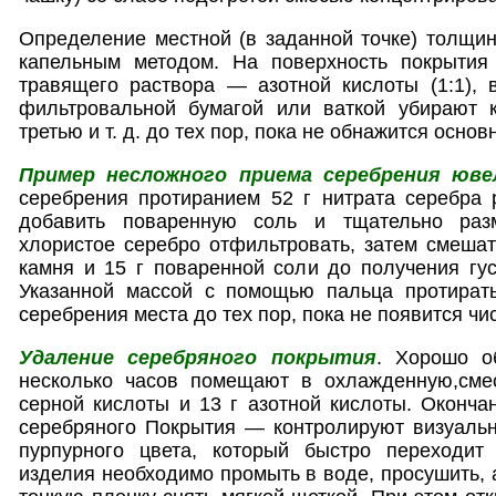
Определение местной (в заданной точке) толщи
капельным методом. На поверхность покрытия
травящего раствора — азотной кислоты (1:1), 
фильтровальной бумагой или ваткой убирают 
третью и т. д. до тех пор, пока не обнажится осно
Пример несложного приема серебрения юве
серебрения протиранием 52 г нитрата серебра 
добавить поваренную соль и тщательно раз
хлористое серебро отфильтровать, затем смешат
камня и 15 г поваренной соли до получения гу
Указанной массой с помощью пальца протират
серебрения места до тех пор, пока не появится чи
Удаление серебряного покрытия
. Хорошо о
несколько часов помещают в охлажденную,сме
серной кислоты и 13 г азотной кислоты. Оконч
серебряного Покрытия — контролируют визуаль
пурпурного цвета, который быстро переходит
изделия необходимо промыть в воде, просушить, 