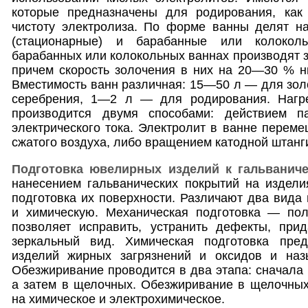
которые предназначены для родирования, как
чистоту электролиза. По форме ванны делят н
(стационарные) и барабанные или колокол
барабанных или колокольных ваннах производят з
причем скорость золочения в них на 20—30 % н
Вместимость ванн различная: 15—50 л — для зо
серебрения, 1—2 л — для родирования. Нагре
производится двумя способами: действием п
электрического тока. Электролит в ванне перем
сжатого воздуха, либо вращением катодной штанг
Подготовка ювелирных изделий к гальванич
нанесением гальванических покрытий на издели
подготовка их поверхности. Различают два вида 
и химическую. Механическая подготовка — по
позволяет исправить, устранить дефекты, при
зеркальный вид. Химическая подготовка пред
изделий жирных загрязнений и оксидов и наз
Обезжиривание проводится в два этапа: сначала 
а затем в щелочных. Обезжиривание в щелочных
на химическое и электрохимическое.