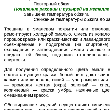
Повторный обжиг
Появление раковин и пузырей на металле
Завышена температура обжига
Снижение температуры обжига до з
Трещины в эмалевом покрытии или отколовш
ремонтируют холодной эмалью. Смесь из копало
порошок краски или краски-мастики и лавандовог
обезжиренные и подогретые (на спиртовке)
охлаждения и затвердевания эмали лишнюю е
придают ей блеск, подержав отполированн
спиртовки.
Для получения определенного цвета эмали не
соответствующие краски: белый цвет дают свин
кармин или киноварь, синий — ультрамарин или 
— хромовая желтая (охра), зеленый — специ
коричневый — краска умбра. Различные цве
смешиванием красок.
Обезжиривание изделий осуществляют кипячен
растворе соды или поташа с последующей тщат