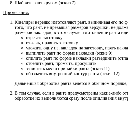
Шабрить рант кругом (эскиз 7)
Примечания:
Ювелиры нередко изготовляют рант, выпиливая его по ф
того, что рант, не превышая размеров верхушки, не долж
размеров накладок; в этом случае изготовление ранта ид
отрезать заготовку
отжечь, править заготовку
уложить одну из накладок на заготовку, паять накла
выпилить рант по форме накладки (эскиз 9)
опилить рант по форме накладки разъединить (отпая
отбелить рант, промыть, просушить
зачистить места припайки ранта (эскиз 11)
обозначить внутренний контур ранта (эскиз 12)
Дальнейшая обработка ранта ведется в обычном порядке, 
В том случае, если в ранте предусмотрены какие-либо от
обработке их выполняются сразу после опиливания внут