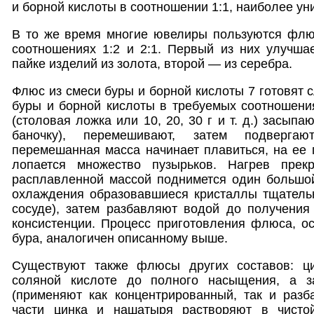
и борной кислоты в соотношении 1:1, наиболее ун
В то же время многие ювелиры пользуются флюс
соотношениях 1:2 и 2:1. Первый из них улучша
пайке изделий из золота, второй — из серебра.
Флюс из смеси буры и борной кислоты 7 готовят 
буры и борной кислоты в требуемых соотношени
(столовая ложка или 10, 20, 30 г и т. д.) засыпа
баночку), перемешивают, затем подвергают
перемешанная масса начинает плавиться, на ее 
лопается множество пузырьков. Нагрев прек
расплавленной массой поднимется один большо
охлаждения образовавшиеся кристаллы тщательн
сосуде), затем разбавляют водой до получения
консистенции. Процесс приготовления флюса, ос
бура, аналогичен описанному выше.
Существуют также флюсы других составов: ци
соляной кислоте до полного насыщения, а з
(применяют как концентрированный, так и разб
части цинка и нашатыря растворяют в чистой