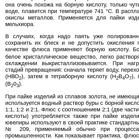
она очень похожа на борную кислоту, только чут
воде, плавится при температуре 741 °С. В распл
окислы металлов. Применяется для пайки изде
мельхиора.
В случаях, когда надо паять уже полированн
сохранить их блеск и не допустить окисления 
качестве флюса применяют борную кислоту. Бо
белое кристаллическое вещество, легко растворя
охлаждении выкристаллизовывается. При нагр
стадий превращения: сначала теряет воду, перех
(НВО
), затем в тетраборную кислоту (Н
В
О
),
2
2
4
7
(В
0
).
2
3
При пайке изделий из сплавов золота, не имеющи
используется водный раствор буры с борной кисл
1:1, 1:2 и 2:1. Флюс с соотношением 2:1 (две част
кислоты) употребляется также при пайке издел
ювелиры используют в своей практике стандартны
№ 209, применяемый обычно при процесса
промышленности. Как показывает практика, флюс