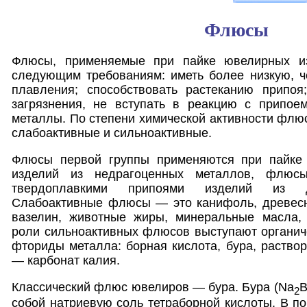
Флюсы
Флюсы, применяемые при пайке ювелирных из
следующим требованиям: иметь более низкую, ч
плавления; способствовать растеканию припоя
загрязнения, не вступать в реакцию с припое
металлы. По степени химической активности флюс
слабоактивные и сильноактивные.
Флюсы первой группы применяются при пайке 
изделий из недрагоценных металлов, флю
твердоплавкими припоями изделий из д
Слабоактивные флюсы — это канифоль, древесны
вазелин, животные жиры, минеральные масла, 
роли сильноактивных флюсов выступают органич
фториды металла: борная кислота, бура, раствор
— карбонат калия.
Классический флюс ювелиров — бура. Бура (Na
2
собой натриевую соль тетраборной кислоты. В п