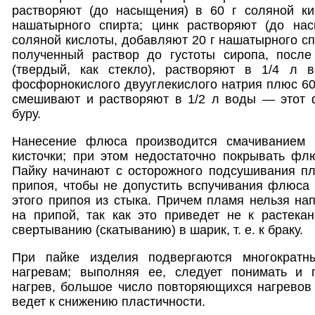
растворяют (до насыщения) в 60 г соляной к
нашатырного спирта; цинк растворяют (до на
соляной кислоты, добавляют 20 г нашатырного сп
полученный раствор до густоты сиропа, после
(твердый, как стекло), растворяют в 1/4 л 
фосфорнокислого двууглекислого натрия плюс 60
смешивают и растворяют в 1/2 л воды — этот 
буру.
Нанесение флюса производится смачиванием
кисточки; при этом недостаточно покрывать фл
Пайку начинают с осторожного подсушивания п
припоя, чтобы не допустить вспучивания флюса 
этого припоя из стыка. Причем пламя нельзя на
на припой, так как это приведет не к растека
свертыванию (скатыванию) в шарик, т. е. к браку.
При пайке изделия подвергаются многократн
нагревам; выполняя ее, следует понимать и 
нагрев, большое число повторяющихся нагревов
ведет к снижению пластичности.