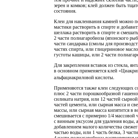
зерен и комков; клей должен быть тща
состояния.
Клеи для наклеивания камней можно по
мастики растворить в спирте и добави
шеллака растворить в спирте и смешат
2 части полиагаробиоза (японского рыбь
части сандарака (смолы для производст
частях спирта, или глицериновое масл
густоты кашицы, или 2 части полиагаро
Для закрепления вставок из стекла, ян
в основном применяется клей «Циакр
альфациакриловой кислоты.
Применяются также клеи следующих сос
плюс 2 части порошкообразной гашеной
силиката натрия, или 12 частей сырно
частей цемента, или сырная масса и св
массы, или сырная масса кипятится в в
смешивается с примерно 1/4 массовой 
с винным уксусом для удаления воды, 
добавлением малого количества свежега
частью воды, или 1 часть белка, 3 час
4 части полиагаробиоза растворяются н