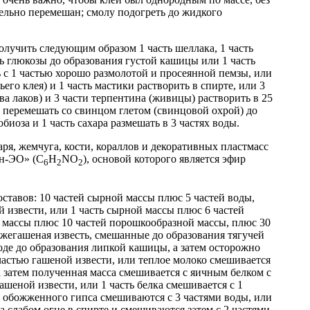
тельно перемешан; смолу подогреть до жидкого
лучить следующим образом 1 часть шеллака, 1 часть
ть глюкозы до образования густой кашицы или 1 часть
ь с 1 частью хорошо размолотой и просеянной пемзы, или
его клея) и 1 часть мастики растворить в спирте, или 3
ва лаков) и 3 части терпентина (живицы) растворить в 25
о перемешать со свинцом глетом (свинцовой охрой) до
биоза и 1 часть сахара размешать в 3 частях воды.
таря, жемчуга, кости, кораллов и декоративных пластмасс
ин-ЭО» (C
H
NO
), основой которого является эфир
6
2
2
тавов: 10 частей сырной массы плюс 5 частей воды,
 извести, или 1 часть сырной массы плюс 6 частей
й массы плюс 10 частей порошкообразной массы, плюс 30
ежегашеная известь, смешанные до образования тягучей
оде до образования липкой кашицы, а затем осторожно
частью гашеной извести, или теплое молоко смешивается
а затем полученная масса смешивается с яичным белком с
шеной извести, или 1 часть белка смешивается с 1
ти обожженного гипса смешиваются с 3 частями воды, или
а слабом огне в спирте и смешиваются затем с 2 частями