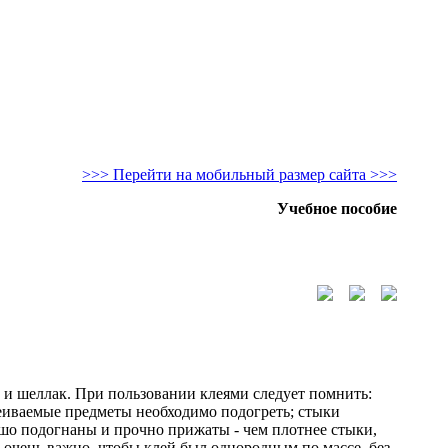
>>> Перейти на мобильный размер сайта >>>
Учебное пособие
 и шеллак. При пользовании клеями следует помнить:
еиваемые предметы необходимо подогреть; стыки
шо подогнаны и прочно прижаты - чем плотнее стыки,
 очень важно, чтобы клей был однородным по массе, без