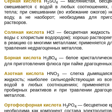
Серная кислота
H
SO
— маслянистая, бесцве
2
4
смешивается с водой в любых соотношениях, 
тепла; при смешивании (во избежание ожогов) н
воду, а не наоборот; необходима для приг
растворов.
Соляная кислота
НСl — бесцветная жидкость 
воды с хлористым водородом); хорошо растворяет
в реакцию со многими металлами; применяется дл
травления недрагоценных металлов.
Борная кислота
Н
ВО
— белое кристаллическ
3
4
для приготовления флюса при пайке драгоценных
Азотная кислота
HNO
— слегка дымящаяся 
3
жидкость; наиболее сильнодействующая из все
водой в любых соотношениях; применяется 
пробирных реактивов и при травлении драгоце
металлов.
Ортофосфорная кислота
Н
РО
— бесцветное к
3
4
необходима как компонент состава электролито