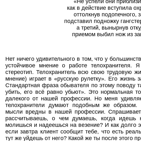
«Не успели они приблизи
как в действие вступила ох
оттолкнув подопечного, 
подставил подножку гангсте
а третий, вынырнув отк
приемом выбил нож из за
Нет ничего удивительного в том, что у большинс
устойчивое мнение о работе телохранителя. 
стереотип. Телохранитель всю свою трудовую жи
мнение) играет в «русскую рулетку». Его жизнь з
Стандартная фраза обывателя по этому поводу та
убить, его всё равно убьют». Это нормальная то
далекого от нашей профессии. Но меня удивляе
телохранители думают подобным же образом. 
мысли вредны в нашей профессии. Спрашиваетс
рассчитываешь, о чем думаешь, когда идешь 
молишься и надеешься на везение? И как долго э
если завтра клиент сообщит тебе, что есть реал
тут же уйдешь от него? Какой же ты после этого 