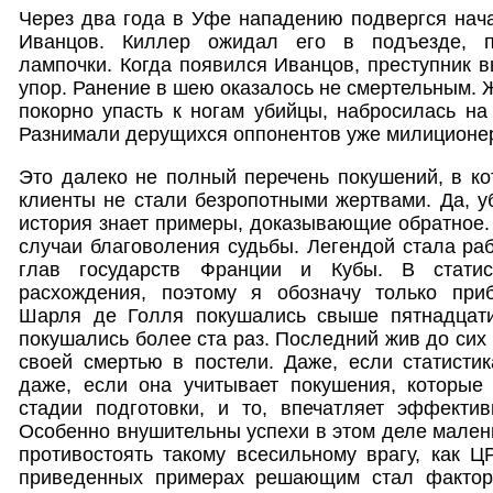
Через два года в Уфе нападению подвергся нач
Иванцов. Киллер ожидал его в подъезде, п
лампочки. Когда появился Иванцов, преступник в
упор. Ранение в шею оказалось не смертельным. Ж
покорно упасть к ногам убийцы, набросилась на 
Разнимали дерущихся оппонентов уже милиционе
Это далеко не полный перечень покушений, в ко
клиенты не стали безропотными жертвами. Да, у
история знает примеры, доказывающие обратное.
случаи благоволения судьбы. Легендой стала ра
глав государств Франции и Кубы. В статис
расхождения, поэтому я обозначу только при
Шарля де Голля покушались свыше пятнадцати
покушались более ста раз. Последний жив до сих
своей смертью в постели. Даже, если статистик
даже, если она учитывает покушения, которы
стадии подготовки, и то, впечатляет эффектив
Особенно внушительны успехи в этом деле малень
противостоять такому всесильному врагу, как 
приведенных примерах решающим стал фактор 