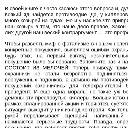
В своей книге я часто касаюсь этого вопроса и, д
всякий яд найдется противоядие. Да, у киллеров
много козырей на руках. Но и у нас кое-что припр
наш козырь в том, что наше дело правое, Закон 
ли? Другой наш веский контраргумент — это проф
Чтобы развеять миф о фатализме в нашем нелег
конкретные покушения, выявляем ошибки охраны
будь этих, на первый взгляд незначительны
покушение было бы сорвано. Запомните раз и 
СОСТОИТ ИЗ МЕЛОЧЕЙ! Теперь приведу приме
охранники не стали безропотно подчинятьс
вооруженных подонков, а активно им противодей
покушений закончились для телохранителей б
прецедент. И еще одна мораль: не такие уж б
демоны эти пресловутые киллеры. Большинство и
рамках спланированной акции и теряются, суетятс
ситуация выходит у них из-под контроля. Как тол
рукой переламывает сценарий, написанный 
начинаются серьезные трудности. Правда, опр
покушения, кто работает против тебя профи или