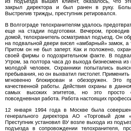
из подъезда вышел клиент, оказалось, что эт
закрыл директора и был ранен в руку. Боль
Выстрелив трижды, преступник ретировался.
В Волгограде телохранителям удалось предотврат
еще на стадии подготовки. Вечером, проводив
домой, телохранитель осматривал подъезд. Он об
на подвальной двери висел «амбарный» замок, а 
Притом он не был заперт. Как и положено, охра
своей фирмы о подозрительном факте. В подвал
Утром, за полтора часа до выхода бизнесмена из
молодой человек. Охранники попытались выясн
пребывания, но он выхватил пистолет. Применить е
мгновенно блокирован и обезоружен. Это п
качественной работы. Действия охраны в данно
самых высоких эпитетов, но это просто об
повседневная работа. Работа настоящих професс
12 января 1994 года в Москве была совершен
генерального директора АО «Торговый дом «
Преступник установил ВУ возле выхода из подъез
подъезда в сопровождении телохранителя, пр