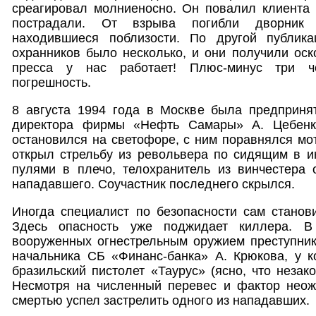
среагировал молниеносно. Он повалил клиента 
пострадали. От взрыва погибли дворник 
находившиеся поблизости. По другой публика
охранников было несколько, и они получили оск
пресса у нас работает! Плюс-минус три 
погрешность.
8 августа 1994 года в Москве была предприня
директора фирмы «Нефть Самары» А. Цебенк
остановился на светофоре, с ним поравнялся мот
открыл стрельбу из револьвера по сидящим в и
пулями в плечо, телохранитель из винчестера
нападавшего. Соучастник последнего скрылся.
Иногда специалист по безопасности сам станов
Здесь опасность уже поджидает киллера. 
вооруженных огнестрельным оружием преступник
начальника СБ «Финанс-банка» А. Крюкова, у к
бразильский пистолет «Таурус» (ясно, что незако
Несмотря на численный перевес и фактор неож
смертью успел застрелить одного из нападавших.