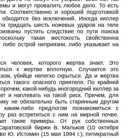
емы и могут провалить любое дело. То есть
ли. Соответственно и хорошей подготовкой
е обходится без исключений. Иногда киллер
ипа тридцать шесть ножевых ударов на теле
ризваны пустить следствие по пути поиска
оскольку такая жестокость свойственна
 либо острой неприязни, либо указывает на
ся человек, которого жертва знает. Это
иться к жертве вплотную. Случается это
азом, убийце нелегко скрыться. Да и жертва
ться такого опасного приятеля. По крайней
Впрочем, какой-нибудь иногородний киллер за
ет и наплевать на такой риск. Причем, для
нику не обязательно быть старинным другом
 каким-либо предлогом познакомиться с
ру раз встретиться с ним на мирной почве.
нает такие примеры. От рук собственных
Саратовской биржи В. Мальков (10 октября
во Ю. Истомин (15 мая 1994 г.), пятикратный