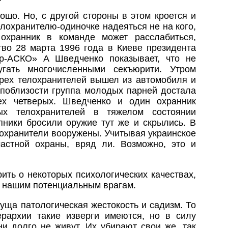
шо. Но, с другой стороны в этом кроется и
лохранителю-одиночке надеяться не на кого,
 охранник в команде может расслабиться,
тво 28 марта 1996 года в Киеве президента
ер-АСКО» А Шведченко показывает, что не
угать многочисленными секъюрити. Утром
рех телохранителей вышел из автомобиля и
 поблизости группа молодых парней достала
ех четверых. Шведченко и один охранник
ых телохранителей в тяжелом состоянии
пники бросили оружие тут же и скрылись. В
лохранители вооружены. Учитывая украинское
частной охраны, вряд ли. Возможно, это и
ить о некоторых психологических качествах,
и нашим потенциальным врагам.
уща патологическая жестокость и садизм. То
рархии такие изверги имеются, но в силу
ни долго не живут. Их убирают свои же, так