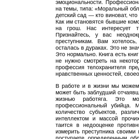
эмоциональности. Профессион
на темы, типа: «Моральный об
детский сад — кто виноват, чт
Как им становятся бывшие ком
на грош. Нас интересует т
Признайтесь, у вас неоднок
преступникам. Вам хотелось
осталась в дураках. Это не знач
Это нормально. Книга есть книга
не нужно смотреть на некото
профессия телохранителя пре
нравственных ценностей, своео
В работе и в жизни мы можем
может быть заблудший отчаяв
жизнью работяга. Это мо
профессиональный убийца. 
количество субъектов, разл
интеллектом и массой прочи
таится в недооценке против
измерить преступника своими
поступаете определенным обр