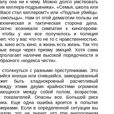
алу она ни к чему. Можно долго умствовать
лик киллера-подрывника», «Семья, школа или
о Вася стал киллером?» или «Подлые убийцы.
сомольцы». Нам от этой демагогии пользы ни
ехническая и тактическая сторона дела.
ратно возникали симпатии к киногероям-
, чтобы у них все получилось и полиция
ит, что у вас что-то не то с нравственностью.
, кино есть кино, а жизнь есть жизнь. Так что
рые вещи через призму эмоций. Хотя сама
дполагает наличие высокой порядочности и
бразного «кодекса чести».
 столкнуться с разными преступниками. Это
шийся юноша или спившийся, замордованный
жет быть хладнокровный расчетливый
Между этими двумя крайностями огромное
ичающихся между собой полом, возрастом,
х показателей. Опасны все. Большой риск
ника. Еще одна ошибка кроется в попытке
 мерками. Если в определенной ситуации вы
азом, это не значит, что при аналогичном