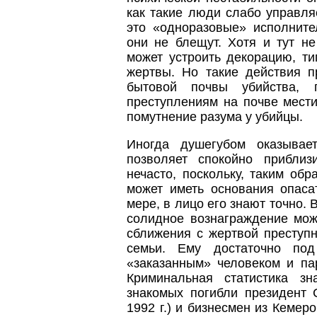
как такие люди слабо управля
это «одноразовые» исполните
они не блещут. Хотя и тут н
может устроить декорацию, т
жертвы. Но такие действия п
бытовой почвы убийства, п
преступлениям на почве мести
помутнение разума у убийцы.
Иногда душегубом оказывает
позволяет спокойно приблиз
нечасто, поскольку, таким обр
может иметь основания опаса
мере, в лицо его знают точно. 
солидное вознаграждение мож
сближения с жертвой преступ
семьи. Ему достаточно под
«заказанным» человеком и па
Криминальная статистика з
знакомых погибли президент 
1992 г.) и бизнесмен из Кемеро