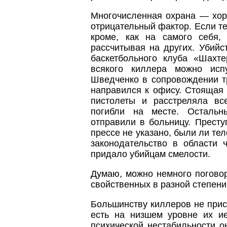
Многочисленная охрана — хоро
отрицательный фактор. Если те
кроме, как на самого себя,
рассчитывая на других. Убийс
баскетбольного клуба «Шахт
всякого киллера можно исп
Шведченко в сопровождении т
направился к офису. Стоящая
пистолеты и расстреляла вс
погибли на месте. Остальн
отправили в больницу. Престу
прессе не указано, были ли те
законодательство в области 
придало убийцам смелости.
Думаю, можно немного поговор
свойственных в разной степен
Большинству киллеров не прис
есть на низшем уровне их ие
психической нестабильности о