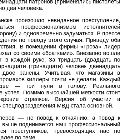
семнадцати патронов (применялись пистолеты
но два человека.
анске произошло невиданное преступление,
аться профессионализмом исполнителей
торону) и одновременно задуматься. В прессе
ждения по поводу этого случая. Приведу оба
етствия. В помещении фирмы «Гроза» лидер
ыхал со своими «братками». Внезапно вошли
Т в каждой руке. За тридцать (двадцать по
ырнадцати (тринадцати) человек двенадцать
 двое ранены. Учитывая, что магазины в
 промахов киллеры почти не делали. Каждый
 две — три пули в голову. Реального
не успел. Помимо высочайшей меткости стоит
окровие стрелков. Версия об участии в
в спецподразделения МВД стала основной.
ллеров — не повод к отчаянию, а повод к
м выше поднимается наш профессиональный
тся преступников, превосходящих нас по
алее по теме.