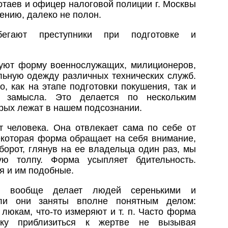
отаев и офицер налоговой полиции г. Москвы
лению, далеко не полон.
егают преступники при подготовке и
зуют форму военнослужащих, милиционеров,
льную одежду различных технических служб.
, как на этапе подготовки покушения, так и
о замысла. Это делается по нескольким
орых лежат в нашем подсознании.
 человека. Она отвлекает сама по себе от
екоторая форма обращает на себя внимание,
борот, глянув на ее владельца один раз, мы
ую толпу. Форма усыпляет бдительность.
я и им подобные.
б вообще делает людей серенькими и
ли они заняты вполне понятным делом:
 люкам, что-то измеряют и т. п. Часто форма
ику приблизиться к жертве не вызывая