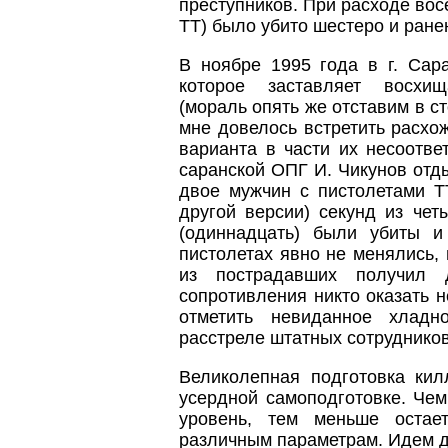
преступников. При расходе во
ТТ) было убито шестеро и ране
В ноябре 1995 года в г. Сар
которое заставляет восхищ
(мораль опять же отставим в с
мне довелось встретить расхо
варианта в части их несоотв
саранской ОПГ И. Чикунов отд
двое мужчин с пистолетами Т
другой версии) секунд из чет
(одиннадцать) были убиты и
пистолетах явно не менялись,
из пострадавших получил
сопротивления никто оказать 
отметить невиданное хладн
расстреле штатных сотруднико
Великолепная подготовка ки
усердной самоподготовке. Че
уровень, тем меньше остае
различным параметрам. Идем д