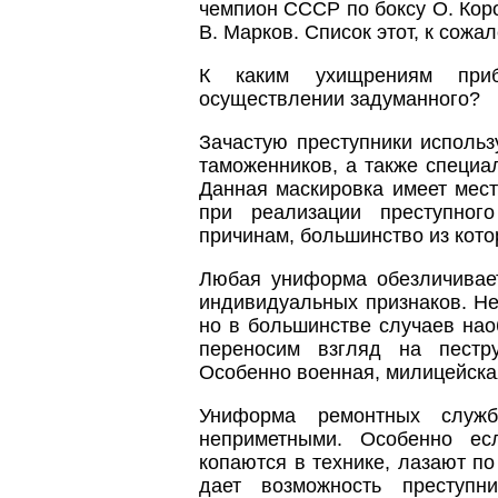
чемпион СССР по боксу О. Кор
В. Марков. Список этот, к сожа
К каким ухищрениям приб
осуществлении задуманного?
Зачастую преступники исполь
таможенников, а также специа
Данная маскировка имеет место
при реализации преступног
причинам, большинство из кот
Любая униформа обезличивает
индивидуальных признаков. Н
но в большинстве случаев нао
переносим взгляд на пестр
Особенно военная, милицейска
Униформа ремонтных служ
неприметными. Особенно ес
копаются в технике, лазают по
дает возможность преступн