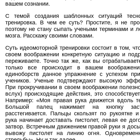
вашем сознании.
С темой создания шаблонных ситуаций тесн
тренировка. В чем ее суть? Простите, я не пр
поэтому не стану сыпать учеными терминами и ле
мозга. Расскажу своими словами.
Суть идеомоторной тренировки состоит в том, чт
своем воображении конкретную ситуацию и подр
переживаете. Точно так же, как вы отрабатывает
только все происходит в вашем воображени
единоборств данное упражнение с успехом при
учеников. Ученые подтверждают высокую эффек
При прокручивании в своем воображении полезно
вслух) происходящие действия, это способствует
Например: «Моя правая рука движется вдоль те
Большой палец нажимает на кнопку заст
расстегивается. Пальцы скользят по рукоятке 
рука начинает доставать пистолет, левая ее дог
затвор. Встречным движением правой руки я досы
вывожу пистолет на линию огня. Одновремен
стрельбы». Ну и так далее.