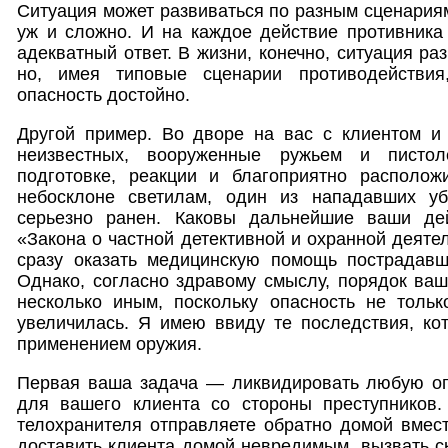
Ситуация может развиваться по разным сценариям
уж и сложно. И на каждое действие противника
адекватный ответ. В жизни, конечно, ситуация ра
но, имея типовые сценарии противодействия
опасность достойно.
Другой пример. Во дворе на вас с клиентом и
неизвестных, вооруженные ружьем и пистол
подготовке, реакции и благоприятно располо
небосклоне светилам, один из нападавших уб
серьезно ранен. Каковы дальнейшие ваши дей
«Закона о частной детективной и охранной деяте
сразу оказать медицинскую помощь пострадав
Однако, согласно здравому смыслу, порядок ва
несколько иным, поскольку опасность не толь
увеличилась. Я имею ввиду те последствия, ко
применением оружия.
Первая ваша задача — ликвидировать любую опа
для вашего клиента со стороны преступников.
телохранителя отправляете обратно домой вмест
доставить клиента домой невредимым, вызвать 