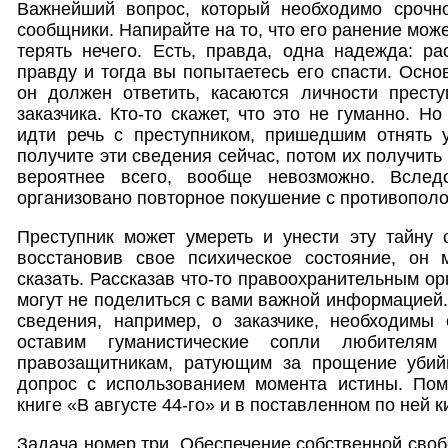
Важнейший вопрос, который необходимо срочн
сообщники. Напирайте на то, что его ранение мож
терять нечего. Есть, правда, одна надежда: р
правду и тогда вы попытаетесь его спасти. Осно
он должен ответить, касаются личности престу
заказчика. Кто-то скажет, что это не гуманно. Н
идти речь с преступником, пришедшим отнять 
получите эти сведения сейчас, потом их получить 
вероятнее всего, вообще невозможно. Вслед
организовано повторное покушение с противопол
Преступник может умереть и унести эту тайну 
восстановив свое психическое состояние, он
сказать. Рассказав что-то правоохранительным орг
могут не поделиться с вами важной информацией.
сведения, например, о заказчике, необходимы 
оставим гуманистические сопли любителя
правозащитникам, ратующим за прощение убий
допрос с использованием момента истины. По
книге «В августе 44-го» и в поставленном по ней
Задача номер три. Обеспечение собственной своб