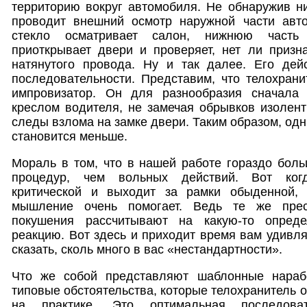
территорию вокруг автомобиля. Не обнаружив ни
проводит внешний осмотр наружной части авт
стекло осматривает салон, нижнюю часть
приоткрывает двери и проверяет, нет ли призн
натянутого провода. Ну и так далее. Его де
последовательности. Представим, что телохран
импровизатор. Он для разнообразия сначала 
креслом водителя, не замечая обрывков изолен
следы взлома на замке двери. Таким образом, од
становится меньше.
Мораль в том, что в нашей работе гораздо бол
процедур, чем вольных действий. Вот когд
критической и выходит за рамки обыденной, 
мышление очень помогает. Ведь те же прес
покушения рассчитывают на какую-то опред
реакцию. Вот здесь и приходит время вам удивлят
сказать, сколь много в вас «нестандартности».
Что же собой представляют шаблонные нараб
типовые обстоятельства, которые телохранитель о
на практике. Это оптимальная последова