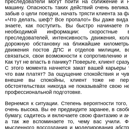
преследователи могут пойти на сближение и 
машину. Опасность таких действий очень велика
забыв о цели поездки, начать трясти клиента за ф
«Что делать, шеф? Все пропало!» Вы даже вида 
знаете, как поступить. Вы быстро начинаете п
необходимой информации: скоростные
преследователей, интенсивность движения, кол
дорожную обстановку на ближайшие километры
движения постов ДПС и отделов милиции, во
связаться, свои возможности к сопротивлению и 
Как тут не впасть в панику? Поверьте, клиент сразу 
С этого момента начнется закат вашей карьеры т
что вам платят? За ощущение спокойствия и чу
внешне вы спокойны, клиент тоже не пер
обстоятельствах никогда не показывайте свою н
профессиональной подготовке.
Вернемся к ситуации. Степень вероятности того,
очень высока. Вы ее предвидите заранее, в своб
бумагу, садитесь и включаете свою фантазию и а
а так же вспоминаете то, чему вас учили. Ф
мысленного воссоздания и моделирования абстр