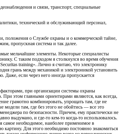
деонаблюдения и связи, транспорт, специальные
алитики, технический и обслуживающий персонал,
 положения о Службе охраны и о коммерческой тайне,
им, пропускная система и так далее.
самые мельчайшие элементы. Некоторые специалисты
нику. С таким подходом я столкнулся во время обучения
ecuritas training». Лично я считаю, что электронику
одня грань между механикой и электроникой установить
зо. Даже, если через него иногда пропускается
 факторами, при организации системы охраны
 При этом главными ориентирами являются, как всегда,
ение грамотно комбинировать, упрощать там, где не
 модели там, где без этого не обойтись — все это
менеджера по безопасности. Причем, ему практически не
вно выдумано, и где-то кем-то когда-то использовалось.
ия самое необходимое, наиболее применимое в
ю картину. Для этого необходимо постоянно знакомиться
чать такую информацию лучше всего из периодических