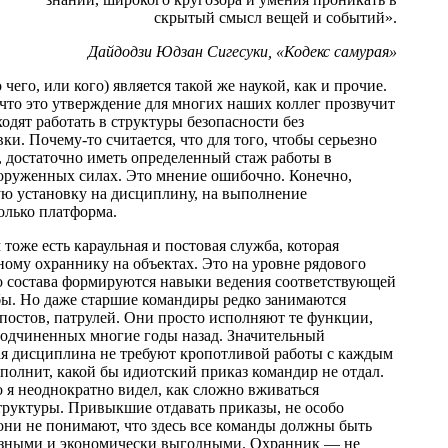
скрытый смысл вещей и событий».
Дайдодзи Юдзан Сигесуки, «Кодекс самурая»
его, или кого) является такой же наукой, как и прочие.
 что это утверждение для многих наших коллег прозвучит
одят работать в структуры безопасности без
и. Почему-то считается, что для того, чтобы серьезно
, достаточно иметь определенный стаж работы в
оруженных силах. Это мнение ошибочно. Конечно,
ую установку на дисциплину, на выполнение
олько платформа.
оже есть караульная и постовая служба, которая
ному охраннику на объектах. Это на уровне рядового
о состава формируются навыки ведения соответствующей
бы. Но даже старшие командиры редко занимаются
постов, патрулей. Они просто исполняют те функции,
подчиненных многие годы назад. Значительный
ая дисциплина не требуют кропотливой работы с каждым
полнит, какой бы идиотский приказ командир не отдал.
о я неоднократно видел, как сложно вживаться
руктуры. Привыкшие отдавать приказы, не особо
они не понимают, что здесь все команды должны быть
азными и экономически выгодными. Охранник — не