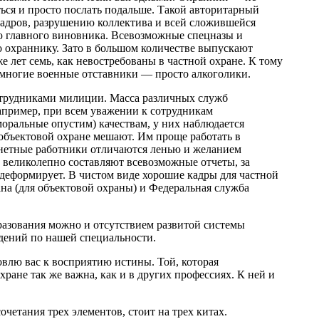
ться и просто послать подальше. Такой авторитарный
кадров, разрушению коллектива и всей сложившейся
ю главного виновника. Всевозможные спецназы и
но охраннику. Зато в большом количестве выпускают
 лет семь, как невостребованы в частной охране. К тому
: многие военные отставники — просто алкоголики.
отрудниками милиции. Масса различных служб
апример, при всем уважении к сотрудникам
оральные опустим) качествам, у них наблюдается
 объектовой охране мешают. Им проще работать в
нетные работники отличаются ленью и желанием
и великолепно составляют всевозможные отчеты, за
 деформирует. В чистом виде хорошие кадры для частной
на (для объектовой охраны) и Федеральная служба
разования можно и отсутствием развитой системы
дений по нашей специальности.
овлю вас к восприятию истины. Той, которая
хране так же важна, как и в других профессиях. К ней и
очетания трех элементов, стоит на трех китах.