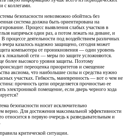
и с коллегами.
стемы безопасности невозможно обойтись без
енная система должна быть ориентирована на
агирование. Процесс выявления слабых участков в
зя напрячься один раз, а потом лежать на диване, и
ет. В процессе деятельности под воздействием различных
о вчера казалось надежно защищено, сегодня может
защита компьютера от проникновения — один уровень
я к локальной сети — меры по защите усложняются.
ще более высокого уровня защиты. Поэтому
 происходит переоценка приоритетов и смещение
ьства аксиома, что наибольшие силы и средства нужно
асных участках. Гибкость, маневренность — вот о чем не
истина: прочность цепи определяется прочностью ее
ать электроникой помещение, если дверь черного хода
ируется?
тема безопасности носит исключительно
сем верно. Для достижения максимальной эффективности
о относится в первую очередь к разведывательным и
.
 правила критической ситуации.