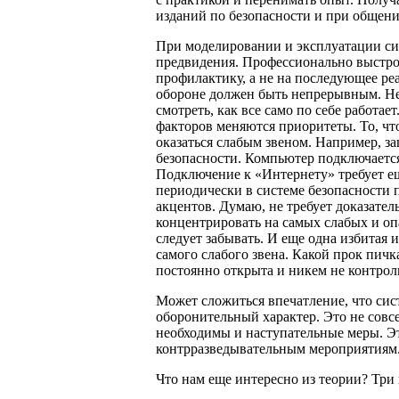
изданий по безопасности и при общени
При моделировании и эксплуатации си
предвидения. Профессионально выстро
профилактику, а не на последующее ре
обороне должен быть непрерывным. Нель
смотреть, как все само по себе работа
факторов меняются приоритеты. То, чт
оказаться слабым звеном. Например, 
безопасности. Компьютер подключаетс
Подключение к «Интернету» требует е
периодически в системе безопасности
акцентов. Думаю, не требует доказател
концентрировать на самых слабых и оп
следует забывать. И еще одна избитая 
самого слабого звена. Какой прок пичк
постоянно открыта и никем не контрол
Может сложиться впечатление, что сис
оборонительный характер. Это не сов
необходимы и наступательные меры. Эт
контрразведывательным мероприятиям
Что нам еще интересно из теории? Три