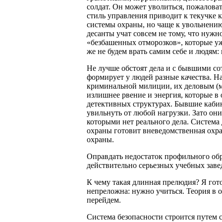
солдат. Он может уволиться, пожалова
стиль управления приводит к текучке 
системы охраны, но чаще к увольнени
десанты учат совсем не тому, что нуж
«безбашенных отморозков», которые уже
же не будем врать самим себе и людям
Не лучше обстоят дела и с бывшими с
формирует у людей разные качества. Н
криминальной милиции, их деловым (м
излишнее рвение и энергия, которые в
детективных структурах. Бывшие каби
увильнуть от любой нагрузки. Зато он
которыми нет реального дела. Система
охраны готовит вневедомственная охра
охраны.
Оправдать недостаток профильного об
действительно серьезных учебных заве
К чему такая длинная прелюдия? Я гот
непреложна: нужно учиться. Теория в о
перейдем.
Система безопасности строится путем с