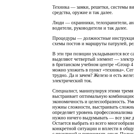
Техника — замки, решетки, системы ви
средства, оружие и так далее.
Люди — охранники, телохранители, ан
водители, руководители и так далее.
Процедуры — должностные инструкции,
схемы постов и маршруты патрулей, реж
В эти три позиции укладываются все 
выделяют четвертый элемент — электро
в британском учебном центре «Group 4 S
можно уложить в пункт «техника». Сег
трудно. Да и зачем? Железо и есть желе
электрический ток.
Специалист, манипулируя этими тремя
выстраивает оптимальную комбинацию.
экономичность и целесообразность. Ум
нужны сложности, выстраивать сложные
определяет уровень профессионализма 
нужно ничего выдумывать — все уже да
Остается выбрать из всего многообраз
конкретной ситуации и вплести в общу
с практикой и перенимать опыт. Полу