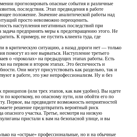
 умении прогнозировать опасные события и различные
звития, последствия. Этап предвидения в работе
яющее положение. Значение аналитической работы над
итуаций просто невозможно переоценить.
тность наступления негативных последствий при
а задача предпринять меры к предотвращению этого. Не
атить. К примеру, не пустить клиента туда, где
ли в критическую ситуацию, а назад дороги нет — только
я помогут из нее вырваться. Наступление третьего
чаев о «проколах» на предыдущих этапах работы. Есть
и на первом и втором этапах. Это беспечность и
ности. Они могут присутствовать как раздельно, так и
вуют в работе, это уже непрофессионализм. Ну и без
принципов (или трех этапов, как вам удобно). Вы идете
и по короткому, но опасному пути, или обойти его по
у. Первое, вы предвидите возможность неприятностей
имаете решение предотвратить вероятный риск
а опасного участка. Третье, несмотря на низкую
 хулиганы пристали к вам на безопасной улице, и вы
олько на «острые» профессиональные, но и на обычные