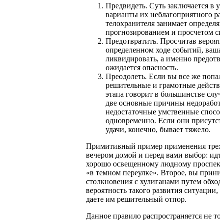
Предвидеть. Суть заключается в
варианты их неблагоприятного ра
телохранителя занимает определ
прогнозированием и просчетом с
Предотвратить. Просчитав вероя
определенном ходе событий, ваш
ликвидировать, а именно предотвр
ожидается опасность.
Преодолеть. Если вы все же попа
решительные и грамотные действи
этапа говорит в большинстве слу
две основные причины недоработк
недостаточные умственные способ
одновременно. Если они присутст
удачи, конечно, бывает тяжело.
Примитивный пример применения трех 
вечером домой и перед вами выбор: идт
хорошо освещенному людному проспект
«в темном переулке». Второе, вы прин
столкновения с хулиганами путем обход
вероятность такого развития ситуации,
даете им решительный отпор.
Данное правило распространяется не т