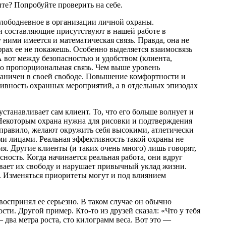
те? Попробуйте проверить на себе.
злободневное в организации личной охраны.
ри составляющие присутствуют в нашей работе в
ними имеется и математическая связь. Правда, она не
рах ее не покажешь. Особенно выделяется взаимосвязь
 вот между безопасностью и удобством (клиента,
но пропорциональная связь. Чем выше уровень
граничен в своей свободе. Повышение комфортности и
ктивность охранных мероприятий, а в отдельных эпизодах
танавливает сам клиент. То, что его больше волнует и
 Некоторым охрана нужна для рисовки и подтверждения
к правило, желают окружить себя высокими, атлетически
и лицами. Реальная эффективность такой охраны не
я. Другие клиенты (и таких очень много) лишь говорят,
сность. Когда начинается реальная работа, они вдруг
вает их свободу и нарушает привычный уклад жизни.
. Изменяться приоритеты могут и под влиянием
воспринял ее серьезно. В таком случае он обычно
сти. Другой пример. Кто-то из друзей сказал: «Что у тебя
 два метра роста, сто килограмм веса. Вот это —