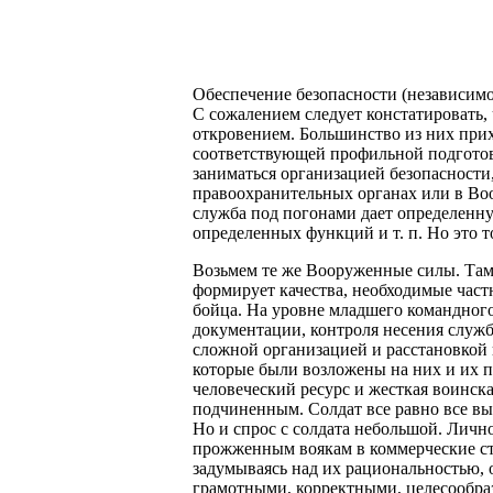
Обеспечение безопасности (независимо ч
С сожалением следует констатировать,
откровением. Большинство из них прих
соответствующей профильной подготовк
заниматься организацией безопасности
правоохранительных органах или в Во
служба под погонами дает определенн
определенных функций и т. п. Но это т
Возьмем те же Вооруженные силы. Там т
формирует качества, необходимые част
бойца. На уровне младшего командног
документации, контроля несения служ
сложной организацией и расстановкой 
которые были возложены на них и их 
человеческий ресурс и жесткая воинск
подчиненным. Солдат все равно все вы
Но и спрос с солдата небольшой. Личн
прожженным воякам в коммерческие ст
задумываясь над их рациональностью, 
грамотными, корректными, целесообр