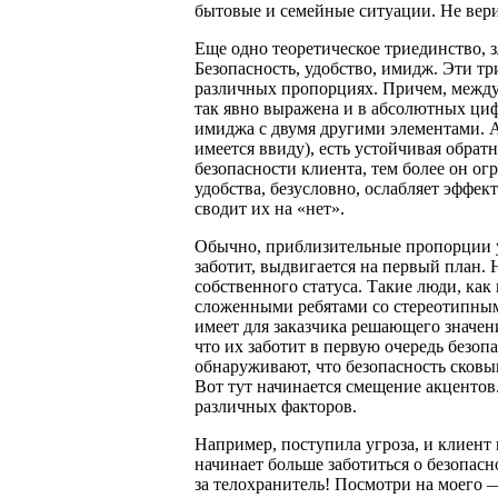
бытовые и семейные ситуации. Не вери
Еще одно теоретическое триединство, 
Безопасность, удобство, имидж. Эти т
различных пропорциях. Причем, между 
так явно выражена и в абсолютных циф
имиджа с двумя другими элементами. А
имеется ввиду), есть устойчивая обрат
безопасности клиента, тем более он о
удобства, безусловно, ослабляет эффе
сводит их на «нет».
Обычно, приблизительные пропорции ус
заботит, выдвигается на первый план.
собственного статуса. Такие люди, ка
сложенными ребятами со стереотипным
имеет для заказчика решающего значени
что их заботит в первую очередь безопа
обнаруживают, что безопасность сковы
Вот тут начинается смещение акцентов
различных факторов.
Например, поступила угроза, и клиент 
начинает больше заботиться о безопасно
за телохранитель! Посмотри на моего —