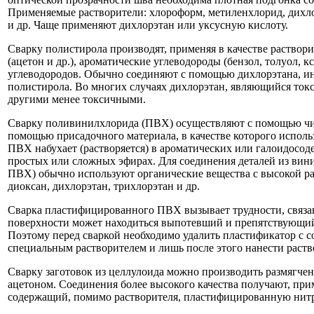
Применяемые растворители: хлороформ, метиленхлорид, дихлор
и др. Чаще применяют дихлорэтан или уксусную кислоту.
Сварку полистирола производят, применяя в качестве раствор
(ацетон и др.), ароматические углеводороды (бензол, толуол, 
углеводородов. Обычно соединяют с помощью дихлорэтана, ин
полистирола. Во многих случаях дихлорэтан, являющийся ток
другими менее токсичными.
Сварку поливинилхлорида (ПВХ) осуществляют с помощью чис
помощью присадочного материала, в качестве которого испол
ПВХ набухает (растворяется) в ароматических или галоидосод
простых или сложных эфирах. Для соединения деталей из ви
ПВХ) обычно используют органические вещества с высокой р
диоксан, дихлорэтан, трихлорэтан и др.
Сварка пластифицированного ПВХ вызывает трудности, связанн
поверхности может находиться выпотевший и препятствующи
Поэтому перед сваркой необходимо удалить пластификатор с 
специальным растворителем и лишь после этого нанести раств
Сварку заготовок из целлулоида можно производить размягче
ацетоном. Соединения более высокого качества получают, пр
содержащий, помимо растворителя, пластифицированную нит