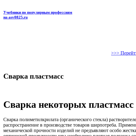
Учебники по популярным профессиям
на asv0825.ru
>>> Перейт
Сварка пластмасс
Сварка некоторых пластмасс
Сварка полиметилкрилата (органического стекла) растворител
распространение в производстве товаров ширпотреба. Применяю
механической прочности изделий не предъявляют особо жестк
оптической прозрачности шва необходима плотная подгонка с