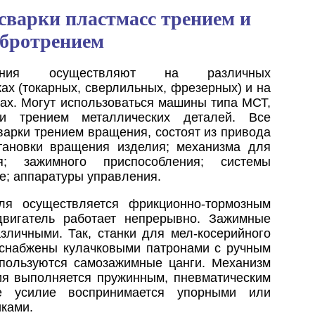
сварки пластмасс трением и
бротрением
ния осуществляют на различных
х (токарных, сверлильных, фрезерных) и на
ах. Могут использоваться машины типа МСТ,
и трением металлических деталей. Все
варки трением вращения, состоят из привода
тановки вращения изделия; механизма для
я; зажимного приспособления; системы
; аппаратуры управления.
ля осуществляется фрикционно-тормозным
двигатель работает непрерывно. Зажимные
зличными. Так, станки для мел-косерийного
 снабжены кулачковыми патронами с ручным
пользуются самозажимные цанги. Механизм
ия выполняется пружинным, пневматическим
е усилие воспринимается упорными или
ками.