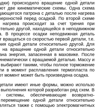
адки) происходило вращение одной детали
яют две кинематические схемы. Одна схема
щающегося патрона с деталью после нагрева
верхностей перед осадкой. По второй схеме
 нагрева происходит за счет трения при
ительно другой, находящейся в неподвижном
а. В процессе осадки неподвижная деталь
т вращаться со скоростью первой детали, т.е.
ния одной детали относительно другой. Для
й на вращение одной детали относительно
ана энергия, запасенная в маховике. После
кинематически с вращаемой деталью. Массу и
 выбирают такими, чтобы полное торможение
ли в момент расплавления термопласта по
от момент может быть произведена осадка.
детали имеют иные формы, можно использо
 выполнения которой разработан ряд схем. В
е системы, обеспечивающие возвратно-
 перемещение одной детали относительно
твляться также с помощью электромагнитных