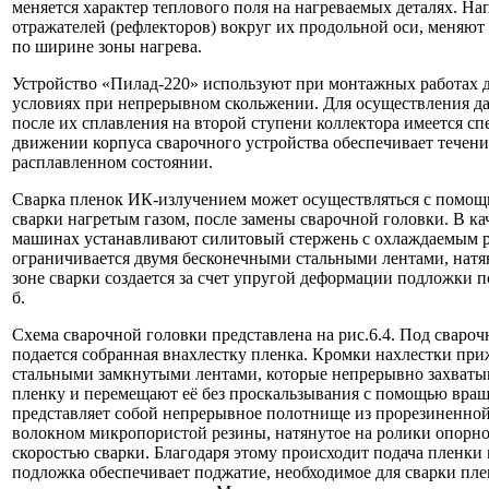
меняется характер теплового поля на нагреваемых деталях. На
отражателей (рефлекторов) вокруг их продольной оси, меняют
по ширине зоны нагрева.
Устройство «Пилад-220» используют при монтажных работах д
условиях при непрерывном скольжении. Для осуществления д
после их сплавления на второй ступени коллектора имеется с
движении корпуса сварочного устройства обеспечивает течени
расплавленном состоянии.
Сварка пленок ИК-излучением может осуществляться с помощ
сварки нагретым газом, после замены сварочной головки. В ка
машинах устанавливают силитовый стержень с охлаждаемым р
ограничивается двумя бесконечными стальными лентами, натя
зоне сварки создается за счет упругой деформации подложки по
б.
Схема сварочной головки представлена на рис.6.4. Под сваро
подается собранная внахлестку пленка. Кромки нахлестки пр
стальными замкнутыми лентами, которые непрерывно захват
пленку и перемещают её без проскальзывания с помощью вра
представляет собой непрерывное полотнище из прорезиненно
волокном микропористой резины, натянутое на ролики опорно
скоростью сварки. Благодаря этому происходит подача пленки
подложка обеспечивает поджатие, необходимое для сварки пле