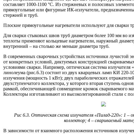
составляет 1000-1100 °С. Из стержневых и полосовых элемент
прямоугольные или фигурные ИК-излучатели, предназначенные
стержней и труб.
Плоские прямоугольные нагреватели используют для сварки тр
Для сварки стыковых швов труб диаметром более 100 мм во и
теплоты применяют кольцевые нагреватели, наружный диаметр
внутренний – на столько же меньше диаметра труб.
В современных сварочных устройствах источники лучистой э
от конкретных условий, диктуемых конструкцией свариваемых
условиями сварки. Например, оптическая система излучателя 
линолеума (рис.6.3) состоит из двух кварцевых ламп КИ 220-
излучения (мощность 1 кВт); двух параболических отражателей
двухступенчатого коллектора, у которого вторая ступень од
рамкой, обеспечивающей совмещение кромок свариваемого мат
Коллекторы изготавливают из высоколегированной стали с п
Рис 6.3. Оптическая схема излучателя «Пилад-220»: 1 – 
коллектор; 4 – свариваемый мате
В зависимости от взаимного расположения источников излуче