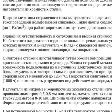
соответствующий ИК-излучению с длинами волн более 2,5-3 мк
такими длинами волн используются стержневые кварцевые ла
нагреватели из хромистых сталей.
Кварцев ые лампы стержневого типа выпускаются в виде газо
токопроводящей вольфрамовой спиралью. Такие лампы создаю
2
(до 1 Вт/мм
) при работе короткими импульсами длительностью
Однако их чувствительность к сотрясениям и высокая стоимос
На базе этого нагревателя создано несколько нагревательных 
которых является ИК-излучатель «Пилад» с кварцевой лампой
сварки линолеума с поливинилхлоридным покрытием.
Силитовые стержни изготавливают путем обжига композиции 
кристаллического кремния и углерода. Концы стержней метал
возможность подключения их к источнику электрической энерг
большим удельным электрическим сопротивлением, то при про
стержни могут накаляться до 1254 °С. Недостатки силитовых 
(1000 ч) и возможность разрушения под действием кислорода, 
Излучатели из нихрома и жаропрочных хромистых сталей изго
проволок диаметром 0,5-0,8 мм или ленты, наматываемых на 
трубку диаметром 8-10 мм. Ширина ленты обычно выбирается
Форма таких нагревателей зависит от конфигурации сварного 
При потребляемой мощности 1,5-2,0 кВт температура нагрева