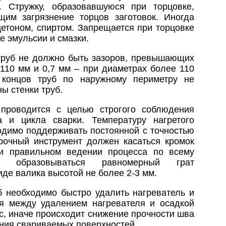
. Стружку, образовавшуюся при торцовке,
им загрязнение торцов заготовок. Иногда
етоном, спиртом. Запрещается при торцовке
 эмульсии и смазки.
труб не должно быть зазоров, превышающих
 110 мм и 0,7 мм – при диаметрах более 110
концов труб по наружному периметру не
 стенки труб.
 проводится с целью строгого соблюдения
 и цикла сварки. Температуру нагретого
одимо поддерживать постоянной с точностью
рочный инструмент должен касаться кромок
ри правильном ведении процесса по всему
 образовываться равномерный грат
де валика высотой не более 2-3 мм.
б необходимо быстро удалить нагреватель и
мя между удалением нагревателя и осадкой
с, иначе происходит снижение прочности шва
ения свариваемых поверхностей.