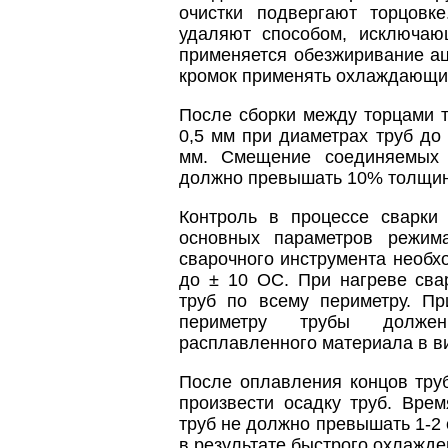
очистки подвергают торцовке
удаляют способом, исключающ
применяется обезжиривание ац
кромок применять охлаждающие
После сборки между торцами 
0,5 мм при диаметрах труб до
мм. Смещение соединяемых 
должно превышать 10% толщины
Контроль в процессе сварки
основных параметров режима
сварочного инструмента необх
до ± 10 ОС. При нагреве сва
труб по всему периметру. П
периметру трубы должен
расплавленного материала в ви
После оплавления концов тру
произвести осадку труб. Вре
труб не должно превышать 1-2 
в результате быстрого охлажд