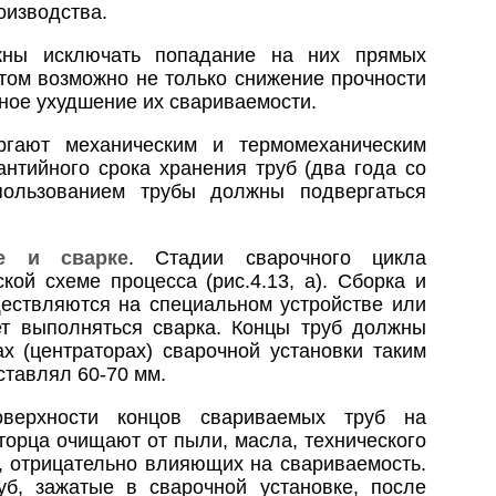
оизводства.
жны исключать попадание на них прямых
этом возможно не только снижение прочности
ьное ухудшение их свариваемости.
ргают механическим и термомеханическим
антийного срока хранения труб (два года со
пользованием трубы должны подвергаться
е и сварке
. Стадии сварочного цикла
кой схеме процесса (рис.4.13, а). Сборка и
ществляются на специальном устройстве или
дет выполняться сварка. Концы труб должны
х (центраторах) сварочной установки таким
ставлял 60-70 мм.
верхности концов свариваемых труб на
торца очищают от пыли, масла, технического
й, отрицательно влияющих на свариваемость.
б, зажатые в сварочной установке, после