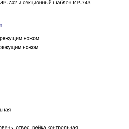
ИР-742 и секционный шаблон ИР-743
я
 режущим ножом
 режущим ножом
ьная
овень, отвес, рейка контрольная