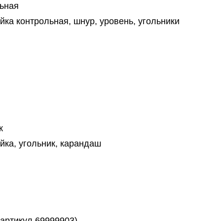
ьная
йка контрольная, шнур, уровень, угольники
к
йка, угольник, карандаш
артикул 69999903)