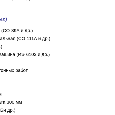
ые)
(СО-89А и др.)
льная (СО-111А и др.)
)
ашина (ИЭ-6103 и др.)
тонных работ
м
ата 300 мм
Би др.)