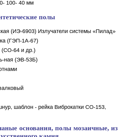
0- 100- 40 мм
нтетические полы
кая (ИЭ-6903) Излучатели системы «Пилад»
ка (ГЭП-1А-67)
(СО-64 и др.)
ь-ная (ЭВ-53Б)
отнами
 валковый
 шнур, шаблон - рейка Виброкатки СО-153,
чаные основания, полы мозаичные, из
кусственного камня