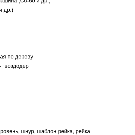
шина (С0-60 и др.)
 др.)
ая по дереву
- гвоздодер
уровень, шнур, шаблон-рейка, рейка