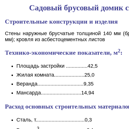
Садовый брусовый домик с
Строительные конструкции и изделия
Стены наружные брусчатые толщиной 140 мм (б
мм); кровля из асбестоцементных листов
2
Технико-экономические показатели, м
:
Площадь застройки ...............42,5
Жилая комната.....................25,0
Веранда................................9,35
Мансарда............................14,94
Расход основных строительных материало
Сталь, т..................................0,3
3