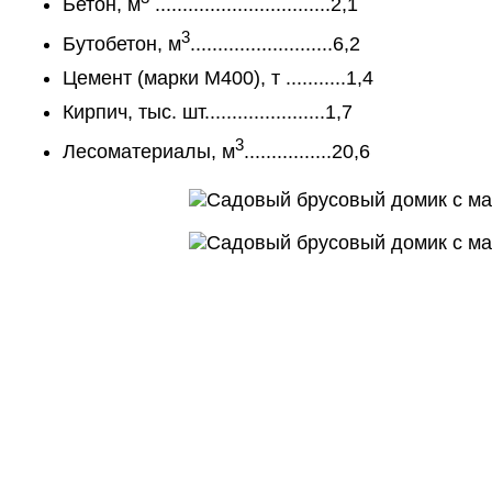
Бетон, м
................................2,1
3
Бутобетон, м
..........................6,2
Цемент (марки М400), т ...........1,4
Кирпич, тыс. шт......................1,7
3
Лесоматериалы, м
................20,6