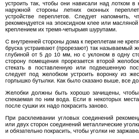
устроить так, чтобы они нависали над лотком в 
наружной стороны летних оконных перепле
устройстве переплетов. Следует напомнить, ч
рекомендуется на эпоксидном клее или масляной
креплением их тремя-четырьмя шурупами.
С внутренней стороны дома к переплетам не крепя
бруска устраивают (прорезают) так называемый ж
глубиной от 5 до 10 мм, но с уклоном в одну ст
сторону помещения прорезается второй желобок
стекать в поставленную или подвешенную посу
следует под желобком устроить воронку из жес
горлышко бутылки. Как было сказано выше, все д
Желобки должны быть хорошо зачищены, чтобы
спекаемая по ним вода. Если в некоторых местах
после сушки их надо покрасить заново.
При расклеивании угловых соединений рекоменд
или двух сторон соединений металлические уголк
и обязательно покрасить, чтобы уголки не заржаве