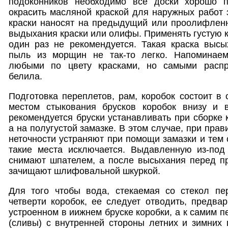
подоконников необходимо все доски хорошо п
окрасить масляной краской для наружных работ 
краски наносят на предыдущий или проолифленн
выдыхания краски или олифы. Применять густую к
один раз не рекомендуется. Такая краска высы
пыль из морщин не так-то легко. Напоминаем
любыми по цвету красками, но самыми распр
белила.
Подготовка переплетов, рам, коробок состоит 
местом стыкования брусков коробок внизу и 
рекомендуется бруски устанавливать при сборке к
а на полугустой замазке. В этом случае, при прав
неточности устраняют при помощи замазки и тем
такие места исключается. Выдавленную из-под 
снимают шпателем, а после высыхания перед п
зачищают шлифовальной шкуркой.
Для того чтобы вода, стекаемая со стекол пе
четверти коробок, ее следует отводить, предвар
устроенном в иижнем бруске коробки, а к самим 
(сливы) с внутренней стороны летних и зимних