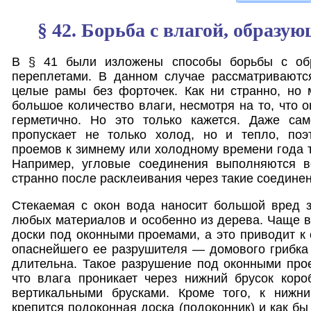
§ 42. Борьба с влагой, образу
В § 41 были изложены способы борьбы с об
переплетами. В данном случае рассматриваются
целые рамы без форточек. Как ни странно, но 
большое количество влаги, несмотря на то, что 
герметично. Но это только кажется. Даже са
пропускает не только холод, но и тепло, поэ
проемов к зимнему или холодному времени года т
Например, угловые соединения выполняются в
странно после расклеивания через такие соединен
Стекаемая с окон вода наносит большой вред 
любых материалов и особенно из дерева. Чаще в
доски под оконными проемами, а это приводит к
опаснейшего ее разрушителя — домового грибка
длительна. Такое разрушение под оконными про
что влага проникает через нижний брусок кор
вертикальными брусками. Кроме того, к нижни
крепится подоконная доска (подоконник) и как б