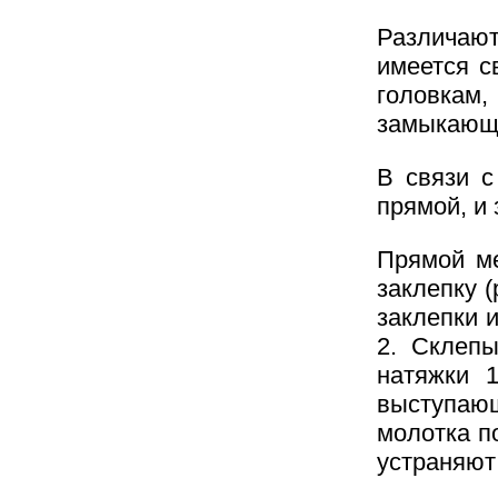
Различают
имеется с
головкам
замыкающе
В связи с
прямой, и
Прямой ме
заклепку (
заклепки 
2. Склеп
натяжки 1
выступаю
молотка п
устраняют