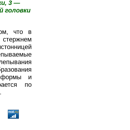
и, 3 —
й головки
ом, что в
 стержнем
стонницей
лепываемые
клепывания
бразования
, формы и
рается по
.