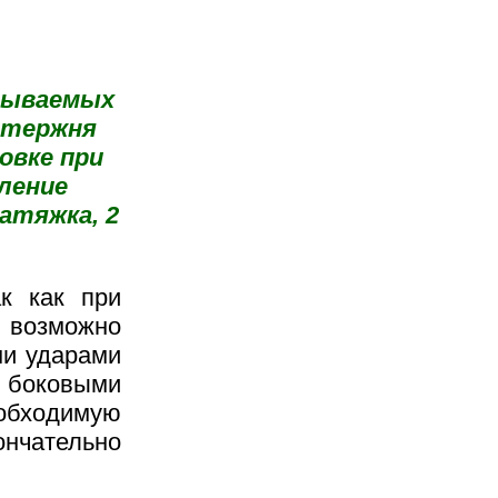
епываемых
стержня
овке при
ление
атяжка, 2
ак как при
 возможно
ми ударами
м боковыми
обходимую
нчательно