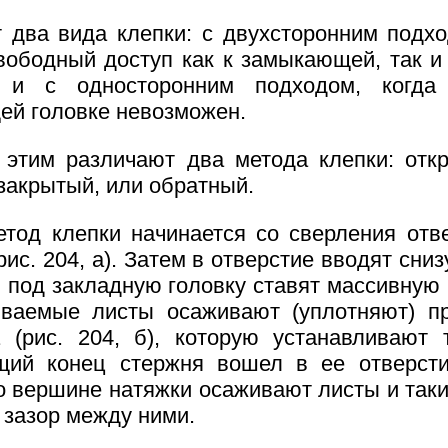
 два вида клепки: с двухсторонним подхо
вободный доступ как к замыкающей, так и
, и с односторонним подходом, когда
й головке невозможен.
 этим различают два метода клепки: отк
 закрытый, или обратный.
тод клепки начинается со сверления отв
рис. 204, а). Затем в отверстие вводят сни
и под закладную головку ставят массивную
ываемые листы осаживают (уплотняют) п
 (рис. 204, б), которую устанавливают 
щий конец стержня вошел в ее отверсти
о вершине натяжки осаживают листы и так
 зазор между ними.