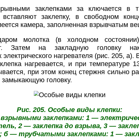
зрывными заклепками за ключается в т
 вставляют заклепку, в свободном кон
меется камера, заполненная взрывчатым в
даром молотка (в холодном состоянии)
т. Затем на закладную головку на
 электрического нагревателя (рис. 205, а). 
клепка нагревается, и при температуре 
ывается, при этом конец стержня сильно р
т замыкающую головку.
Рис. 205. Особые виды клепки:
 взрывными заклепками: 1 — электриче
ель, 2 — заклепка до взрыва, 3 — закле
; б — трубчатыми заклепками: 1 — закл