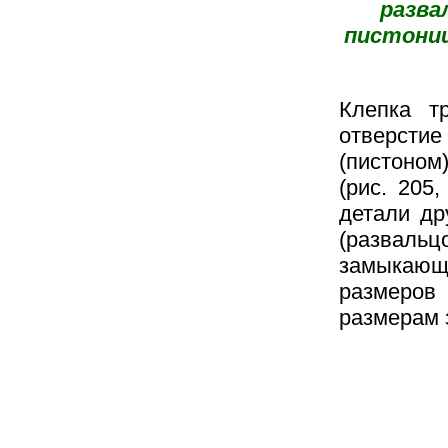
разва
пистониц
Клепка т
отверсти
(пистоно
(рис. 205
детали др
(развальц
замыкающ
размеров
размерам 