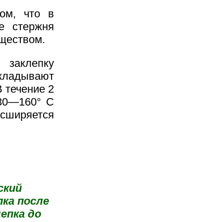
ом, что в
це стержня
еществом.
 заклепку
кладывают
В течение 2
130—160° С
асширяется
ский
пка после
епка до