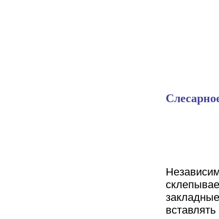
Слесарное
Независим
склепыва
закладные
вставлять