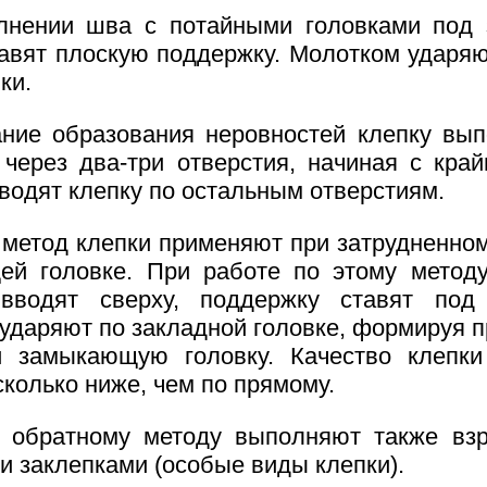
лнении шва с потайными головками под 
тавят плоскую поддержку. Молотком ударяю
ки.
ние образования неровностей клепку вы
 через два-три отверстия, начиная с край
зводят клепку по остальным отверстиям.
метод клепки применяют при затрудненном
й головке. При работе по этому метод
 вводят сверху, поддержку ставят под 
ударяют по закладной головке, формируя 
и замыкающую головку. Качество клепки
сколько ниже, чем по прямому.
о обратному методу выполняют также вз
и заклепками (особые виды клепки).