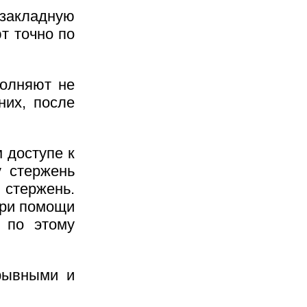
закладную
т точно по
полняют не
них, после
 доступе к
у стержень
стержень.
при помощи
 по этому
рывными и