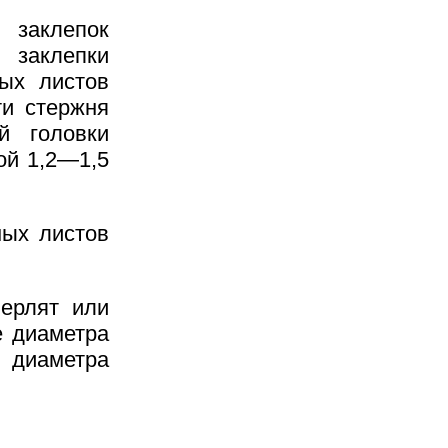
заклепок
 заклепки
ых листов
ти стержня
й головки
ой 1,2—1,5
мых листов
верлят или
е диаметра
 диаметра