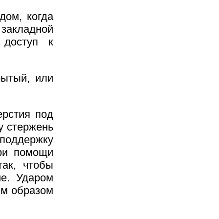
дом, когда
 закладной
 доступ к
рытый, или
ерстия под
зу стержень
 поддержку
ри помощи
так, чтобы
е. Ударом
им образом