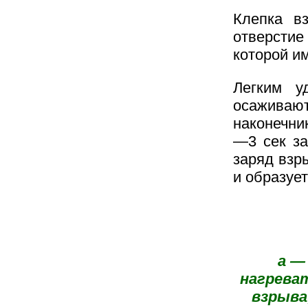
Клепка в
отверстие
которой и
Легким у
осаживаю
наконечник
—3 сек за
заряд взр
и образуе
а —
нагреват
взрыва