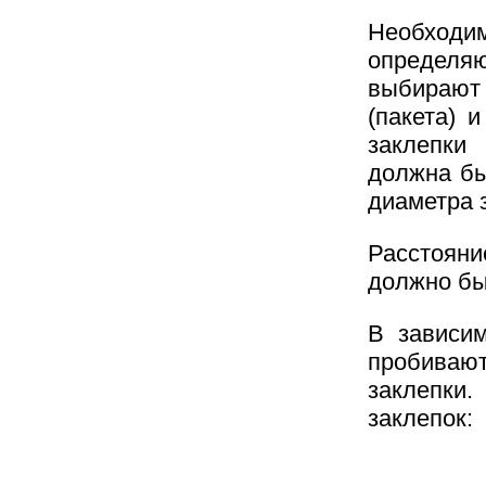
Необход
определя
выбирают
(пакета) 
заклепки
должна бы
диаметра 
Расстояни
должно бы
В зависим
пробивают
заклепки
заклепок: