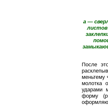
а — свер
листов
заклепк
помо
замыкающ
После это
расклепы
меньтему 
молотка о
ударами 
форму (р
оформляют