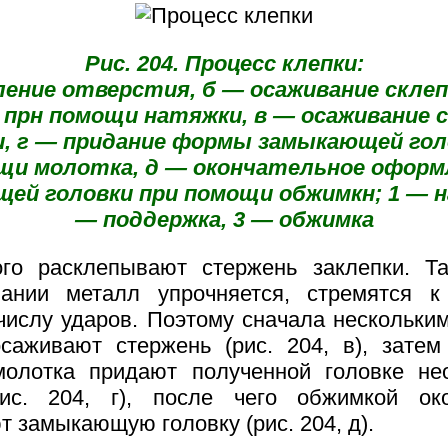
Рис. 204. Процесс клепки:
ление отверстия, б — осаживание скл
 прн помощи натяжки, в — осаживание 
и, г — придание формы замыкающей гол
щи молотка, д — окончательное оформ
ей головки при помощи обжимкн; 1 — н
— поддержка, 3 — обжимка
го расклепывают стержень заклепки. Т
вании металл упрочняется, стремятся к
числу ударов. Поэтому сначала нескольки
саживают стержень (рис. 204, в), зате
молотка придают полученной головке не
ис. 204, г), после чего обжимкой око
 замыкающую головку (рис. 204, д).