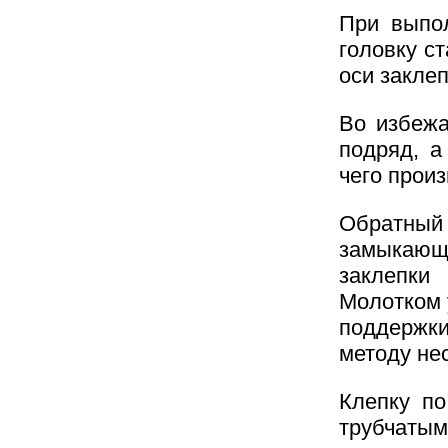
При выпо
головку с
оси заклеп
Во избежа
подряд, а
чего прои
Обратный 
замыкающе
заклепки
Молотком 
поддержк
методу не
Клепку п
трубчатым