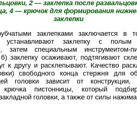
льцовки, 2 — заклепка после развальцовк
а, 4 — крючок для формирования нижне
заклепки
рубчатыми заклепками заключается в т
е устанавливают заклепку с полым
м), затем специальным инструмеитом-пи
, б) заклепку осаживают, подтягивают ск
уг к другу и расклепывают. Качество рас
овки) свободного конца стержня для о
ей головки зависит от конструкции
 крючка пистонницы, который подби
закладной головки, а также от силы нажима