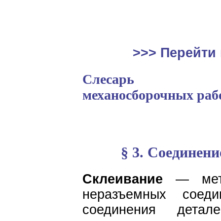
>>> Перейти 
Слесарь
механосборочных раб
§ 3. Соединен
Склеивание
— мето
неразъемных соед
соединения дета