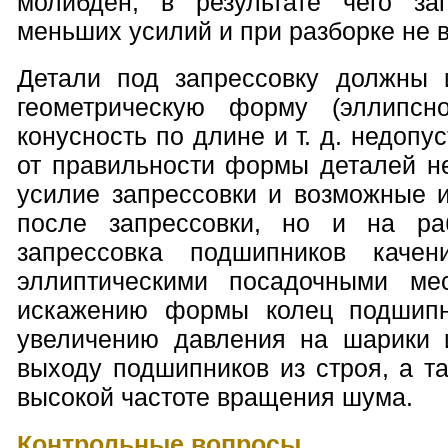
молибден, в результате чего за
меньших усилий и при разборке не в
Детали под запрессовку должны 
геометрическую форму (эллипсн
конусность по длине и т. д. недопу
от правильности формы деталей не
усилие запрессовки и возможные 
после запрессовки, но и на ра
запрессовка подшипников каче
эллиптическими посадочными ме
искажению формы колец подшипни
увеличению давления на шарики 
выходу подшипников из строя, а т
высокой частоте вращения шума.
Контрольные вопросы