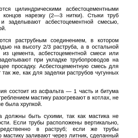
ются цилиндрическими асбестоцементными
концов нарезку (2—3 нитки). Стыки труб
 и заделывают асбестоцементной смесью,
ой.
ются раструбным соединением, в котором
дью на высоту 2/3 раструба, а в остальной
 из цемента, асбестоцементной смеси или
заделывают при укладке трубопроводов на
щее просадку. Асбестоцементную смесь для
 так же, как для заделки раструбов чугунных
ния состоит из асфальта — 1 часть и битума
треблением мастику разогревают в котлах, не
не была хрупкой.
а должны быть сухими, так как мастика не
ости. Если трубы расположены вертикально,
средственно в раструб; если же трубы
о мастику заливают через литник, сделанный