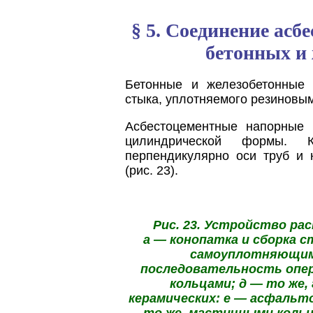
§ 5. Соединение асб
бетонных и
Бетонные и железобетонные
стыка, уплотняемого резиновым
Асбестоцементные напорные
цилиндрической формы.
перпендикулярно оси труб и 
(рис. 23).
Рис. 23. Устройство ра
а — конопатка и сборка с
самоуплотняющими
последовательность опер
кольцами; д — то же,
керамических: е — асфальт
то же, мастичными кольц