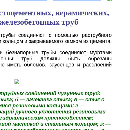
естоцементных, керамических,
 железобетонных труб
 трубы соединяют с помощью раструбного
 кольцом и закрываемого замком из цемента.
 и безнапорные трубы соединяют муфтами
 Концы труб должны быть обрезаны
не иметь обломов, заусенцев и расслоений
струбных соединений чугунных труб:
тыка; б — зачеканка стыка; в — стык с
ся резиновыми кольцами; г —
аций ручного уплотнения резиновыми
 гидравлическим приспособлением;
овой мастикой и стальным кольцом; ж —
ами; железобетонных напорных: з — с