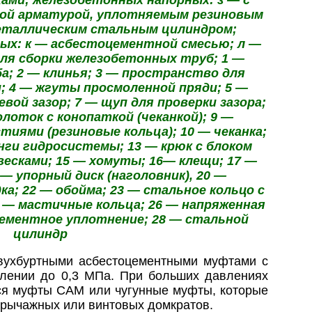
ой арматурой, уплотняемым резиновым
металлическим стальным цилиндром;
ых: к — асбестоцементной смесью; л —
для сборки железобетонных труб; 1 —
; 2 — клинья; 3 — пространство для
; 4 — жгуты просмоленной пряди; 5 —
вой зазор; 7 — щуп для проверки зазора;
лоток с конопаткой (чеканкой); 9 —
иями (резиновые кольца); 10 — чеканка;
нги гидросистемы; 13 — крюк с блоком
весками; 15 — хомуты; 16— клещи; 17 —
— упорный диск (наголовник), 20 —
а; 22 — обойма; 23 — стальное кольцо с
5 — мастичные кольца; 26 — напряженная
цементное уплотнение; 28 — стальной
цилиндр
вухбуртными асбестоцементными муфтами с
лении до 0,3 МПа. При больших давлениях
я муфты САМ или чугунные муфты, которые
 рычажных или винтовых домкратов.