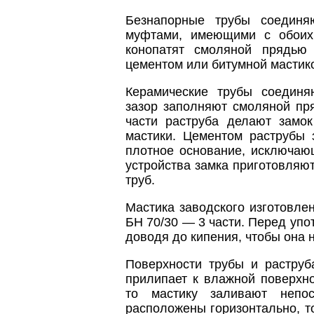
Безнапорные трубы соединя
муфтами, имеющими с обоих 
конопатят смоляной прядью
цементом или битумной мастик
Керамические трубы соединя
зазор заполняют смоляной пря
части раструба делают замок
мастики. Цементом раструбы 
плотное основание, исключаю
устройства замка приготовляют
труб.
Мастика заводского изготовле
БН 70/30 — 3 части. Перед упо
доводя до кипения, чтобы она 
Поверхности трубы и раструб
прилипает к влажной поверхн
то мастику заливают непо
расположены горизонтально, т