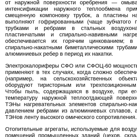
от наружной поверхности оребрения — омыв
интенсификации наружного теплообмена пр
смещенную компоновку трубок, а пластины на
выполняют гофрированными (чаще зубчатого п
трубками и ребрами в стальных воздухонаг
пластинчатыми и спирально-навивными нагр
обеспечивается их горячим цинкованием; в 
спирально-накатными биметаллическими труба
алюминиевых ребер в период их накатки.
Электрокалориферы СФО или СФОЦ-60 мощностью 
применяют в тех случаях, когда сложно обеспеч
(например, на сельскохозяйственных объект
оборудуют тиристорным или трехпозиционным
Чтобы пыль, содержащаяся в воздухе, при ег
температуру наружной теплоотдающей поверхн
ТЭНы нагревательных элементов спирально-на
давлением ребрами из алюминиевых сплавов, а
ТЭНов ленту высокого омического сопротивления.
Отопительные агрегаты, используемые для возд
помещений промышленных зданий (цехов, складо