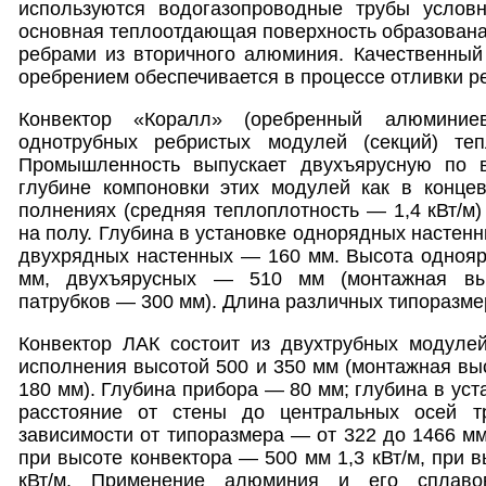
используются водогазопроводные трубы услов
основная теплоотдающая поверхность образован
ребрами из вторичного алюминия. Качественный
оребрением обеспечивается в процессе отливки р
Конвектор «Коралл» (оребренный алюминие
однотрубных ребристых модулей (секций) теп
Промышленность выпускает двухъярусную по 
глубине компоновки этих модулей как в концев
полнениях (средняя теплоплотность — 1,4 кВт/м)
на полу. Глубина в установке однорядных настен
двухрядных настенных — 160 мм. Высота однояр
мм, двухъярусных — 510 мм (монтажная выс
патрубков — 300 мм). Длина различных типоразме
Конвектор ЛАК состоит из двухтрубных модулей
исполнения высотой 500 и 350 мм (монтажная выс
180 мм). Глубина прибора — 80 мм; глубина в уст
расстояние от стены до центральных осей 
зависимости от типоразмера — от 322 до 1466 мм
при высоте конвектора — 500 мм 1,3 кВт/м, при 
кВт/м. Применение алюминия и его сплаво