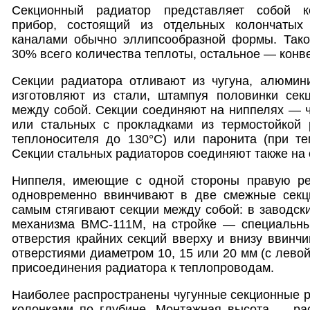
Секционный радиатор представляет собой ко
прибор, состоящий из отдельных колончаты
каналами обычно эллипсообразной формы. Тако
30% всего количества теплоты, остальное — конв
Секции радиатора отливают из чугуна, алюмин
изготовляют из стали, штампуя половинки сек
между собой. Секции соединяют на ниппелях — чу
или стальных с прокладками из термостойкой 
теплоносителя до 130°С) или паронита (при те
Секции стальных радиаторов соединяют также на 
Ниппеля, имеющие с одной стороны правую ре
одновременно ввинчивают в две смежные секц
самым стягивают секции между собой: в заводс
механизма ВМС-111М, на стройке — специальн
отверстия крайних секций вверху и внизу ввинчи
отверстиями диаметром 10, 15 или 20 мм (с лево
присоединения радиатора к теплопроводам.
Наиболее распространены чугунные секционные 
колонками по глубине. Монтажная высота — ра