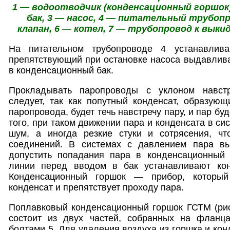
1 — водоотводчик (конденсационный горшок)
бак, 3 — насос, 4 — питательный трубоп
клапан, 6 — котел, 7 — трубопровод к вык
На питательном трубопроводе 4 устанавлив
препятствующий при остановке насоса выдавлив
в конденсационный бак.
Прокладывать паропроводы с уклоном навст
следует, так как попутный конденсат, образующ
паропровода, будет течь навстречу пару, и пар бу
того, при таком движении пара и конденсата в си
шум, а иногда резкие стуки и сотрясения, ч
соединений. В системах с давлением пара в
допустить попадания пара в конденсационный 
линии перед вводом в бак устанавливают кон
Конденсационный горшок — прибор, который
конденсат и препятствует проходу пара.
Поплавковый конденсационный горшок ГСТМ (рис.
состоит из двух частей, собранных на фланц
болтами 5. Для удаления воздуха из горшка и ко