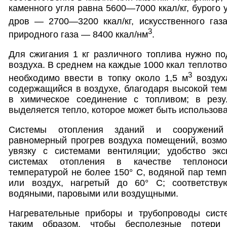
каменного угля равна 5600—7000 ккал/кг, бурого 
дров — 2700—3200 ккал/кг, искусственного га
3
природного газа — 8400 ккал/нм
.
Для сжигания 1 кг различного топлива нужно по
воздуха. В среднем на каждые 1000 ккал теплотв
3
необходимо ввести в топку около 1,5 м
воздуха
содержащийся в воздухе, благодаря высокой темп
в химическое соединение с топливом; в резу
выделяется тепло, которое может быть использов
Системы отопления зданий и сооружений 
равномерный прогрев воздуха помещений, возмо
увязку с системами вентиляции; удобство эк
системах отопления в качестве теплонос
температурой не более 150° С, водяной пар темп
или воздух, нагретый до 60° С; соответств
водяными, паровыми или воздущными.
Нагревательные приборы и трубопроводы сист
таким образом, чтобы бесполезные потери