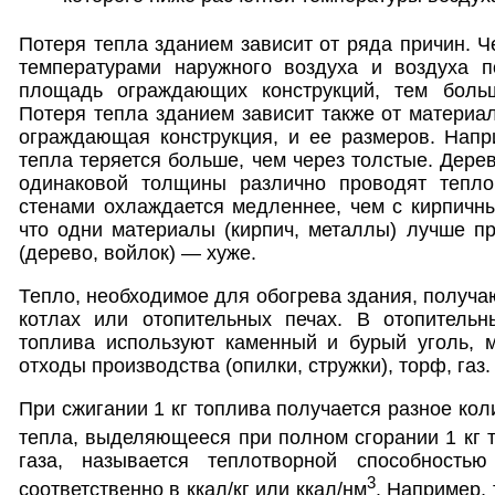
Потеря тепла зданием зависит от ряда причин. 
температурами наружного воздуха и воздуха 
площадь ограждающих конструкций, тем больш
Потеря тепла зданием зависит также от материал
ограждающая конструкция, и ее размеров. Напр
тепла теряется больше, чем через толстые. Дере
одинаковой толщины различно проводят тепло
стенами охлаждается медленнее, чем с кирпичны
что одни материалы (кирпич, металлы) лучше пр
(дерево, войлок) — хуже.
Тепло, необходимое для обогрева здания, получа
котлах или отопительных печах. В отопительн
топлива используют каменный и бурый уголь, м
отходы производства (опилки, стружки), торф, газ.
При сжигании 1 кг топлива получается разное кол
тепла, выделяющееся при полном сгорании 1 кг 
газа, называется теплотворной способность
3
соответственно в ккал/кг или ккал/нм
. Например,